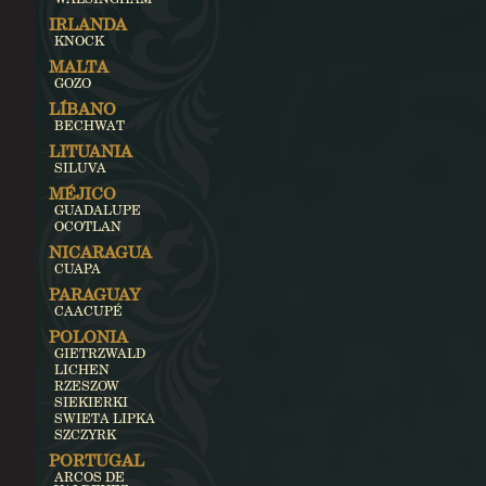
IRLANDA
KNOCK
MALTA
GOZO
LÍBANO
BECHWAT
LITUANIA
SILUVA
MÉJICO
GUADALUPE
OCOTLAN
NICARAGUA
CUAPA
PARAGUAY
CAACUPÉ
POLONIA
GIETRZWALD
LICHEN
RZESZOW
SIEKIERKI
SWIETA LIPKA
SZCZYRK
PORTUGAL
ARCOS DE