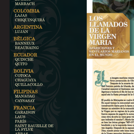
MARBACH
COLOMBIA
LAJAS
CHIQUINQUIRÁ
ARGENTINA
LUJÁN
BÉLGICA
BANNEUX
BEAURAING
ECUADOR
QUINCHE
QUITO
BOLIVIA
COTOCA
CHAGUAYA
QUILLACOLLO
FILIPINAS
MANAOAG
CAYSASAY
FRANCIA
GARAISON
LAUS
PARÍS
SAINT BAUZILLE DE
LA SYLVE
ARRAS