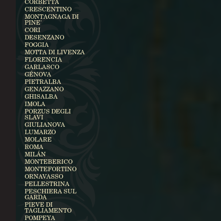
CORBETTA
CRESCENTINO
MONTAGNAGA DI
PINE'
CORI
DESENZANO
FOGGIA
MOTTA DI LIVENZA
FLORENCIA
GARLASCO
GÉNOVA
PIETRALBA
GENAZZANO
GHISALBA
IMOLA
PORZUS DEGLI
SLAVI
GIULIANOVA
LUMARZO
MOLARE
ROMA
MILÁN
MONTEBERICO
MONTEFORTINO
ORNAVASSO
PELLESTRINA
PESCHIERA SUL
GARDA
PIEVE DI
TAGLIAMENTO
POMPEYA