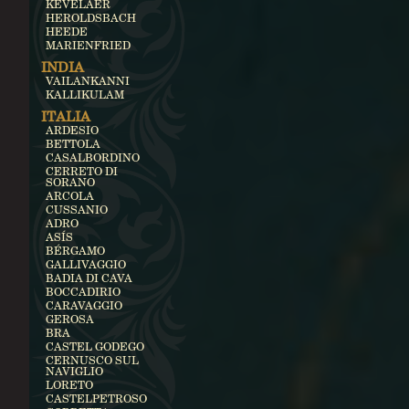
KEVELAER
HEROLDSBACH
HEEDE
MARIENFRIED
INDIA
VAILANKANNI
KALLIKULAM
ITALIA
ARDESIO
BETTOLA
CASALBORDINO
CERRETO DI
SORANO
ARCOLA
CUSSANIO
ADRO
ASÍS
BÉRGAMO
GALLIVAGGIO
BADIA DI CAVA
BOCCADIRIO
CARAVAGGIO
GEROSA
BRA
CASTEL GODEGO
CERNUSCO SUL
NAVIGLIO
LORETO
CASTELPETROSO