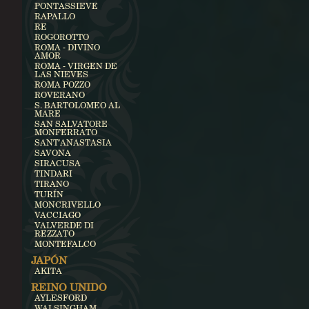
PONTASSIEVE
RAPALLO
RE
ROGOROTTO
ROMA - DIVINO
AMOR
ROMA - VIRGEN DE
LAS NIEVES
ROMA POZZO
ROVERANO
S. BARTOLOMEO AL
MARE
SAN SALVATORE
MONFERRATO
SANT'ANASTASIA
SAVONA
SIRACUSA
TINDARI
TIRANO
TURÍN
MONCRIVELLO
VACCIAGO
VALVERDE DI
REZZATO
MONTEFALCO
JAPÓN
AKITA
REINO UNIDO
AYLESFORD
WALSINGHAM