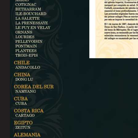
COTIGNAC
BETHARRAM
ILE-BOUCHARD
LA SALETTE
LA PRENESSAYE
LE PUY EN VELAY
ORNANS
LOURDES
PELLEVOISIN
PONTMAIN
PLANTEES
TROIS-EPIS
CHILE
ANDACOLLO
CHINA
DONG LU
COREA DEL SUR
NAMYANG
CUBA
CUBA
COSTA RICA
CARTAGO
EGIPTO
ZEITÚN
ALEMANIA