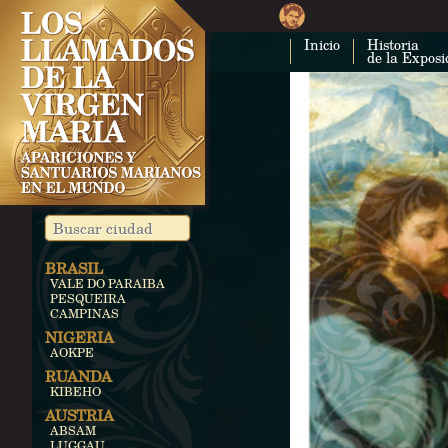
Inicio
Historia
de la Exposi
BRASIL
VALE DO PARAIBA
PESQUEIRA
CAMPINAS
NIGERIA
AOKPE
RUANDA
KIBEHO
AUSTRIA
ABSAM
LUGGAU