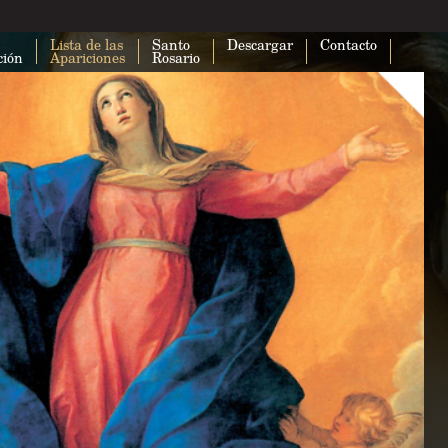
Lista de las
Santo
Descargar
Contacto
ción
Apariciones
Rosario
Esta página no puede cargar Google
correctamente.
¿Eres el propietario de este sitio web?
A