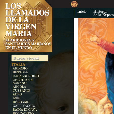
CUBA
COSTA RICA
Inicio
Historia
CARTAGO
de la Exposi
EGIPTO
ZEITÚN
ALEMANIA
KEVELAER
HEROLDSBACH
HEEDE
MARIENFRIED
INDIA
VAILANKANNI
KALLIKULAM
ITALIA
ARDESIO
BETTOLA
CASALBORDINO
CERRETO DI
SORANO
ARCOLA
CUSSANIO
ADRO
ASÍS
BÉRGAMO
GALLIVAGGIO
BADIA DI CAVA
BOCCADIRIO