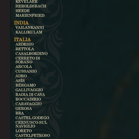
KEVELAER
HEROLDSBACH
HEEDE
MARIENFRIED
INDIA
VAILANKANNI
KALLIKULAM
ITALIA
ARDESIO
BETTOLA
CASALBORDINO
CERRETO DI
SORANO
ARCOLA
CUSSANIO
ADRO
ASÍS
BÉRGAMO
GALLIVAGGIO
BADIA DI CAVA
BOCCADIRIO
CARAVAGGIO
GEROSA
BRA
CASTEL GODEGO
CERNUSCO SUL
NAVIGLIO
LORETO
CASTELPETROSO