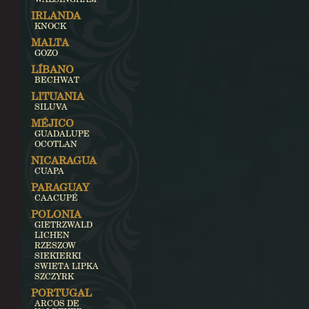
IRLANDA
KNOCK
MALTA
GOZO
LÍBANO
BECHWAT
LITUANIA
SILUVA
MÉJICO
GUADALUPE
OCOTLAN
NICARAGUA
CUAPA
PARAGUAY
CAACUPÉ
POLONIA
GIETRZWALD
LICHEN
RZESZOW
SIEKIERKI
SWIETA LIPKA
SZCZYRK
PORTUGAL
ARCOS DE