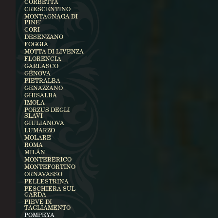
CORBETTA
CRESCENTINO
MONTAGNAGA DI
PINE'
CORI
DESENZANO
FOGGIA
MOTTA DI LIVENZA
FLORENCIA
GARLASCO
GÉNOVA
PIETRALBA
GENAZZANO
GHISALBA
IMOLA
PORZUS DEGLI
SLAVI
GIULIANOVA
LUMARZO
MOLARE
ROMA
MILÁN
MONTEBERICO
MONTEFORTINO
ORNAVASSO
PELLESTRINA
PESCHIERA SUL
GARDA
PIEVE DI
TAGLIAMENTO
POMPEYA