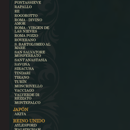
PONTASSIEVE
RAPALLO
RE
ROGOROTTO
ROMA - DIVINO
AMOR
ROMA - VIRGEN DE
LAS NIEVES
ROMA POZZO
ROVERANO
S. BARTOLOMEO AL
MARE
SAN SALVATORE
MONFERRATO
SANT'ANASTASIA
SAVONA
SIRACUSA
TINDARI
TIRANO
TURÍN
MONCRIVELLO
VACCIAGO
VALVERDE DI
REZZATO
MONTEFALCO
JAPÓN
AKITA
REINO UNIDO
AYLESFORD
WALSINGHAM