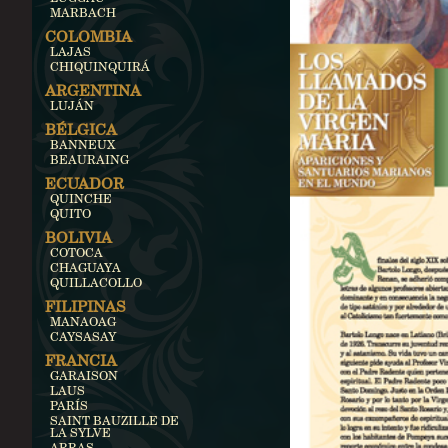
MARBACH
COLOMBIA
LAJAS
CHIQUINQUIRÁ
ARGENTINA
LUJÁN
BÉLGICA
BANNEUX
BEAURAING
ECUADOR
QUINCHE
QUITO
BOLIVIA
COTOCA
CHAGUAYA
QUILLACOLLO
FILIPINAS
MANAOAG
CAYSASAY
FRANCIA
GARAISON
LAUS
PARÍS
SAINT BAUZILLE DE
LA SYLVE
ARRAS