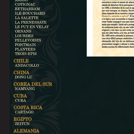
COTIGNAC
BETHARRAM
ILE-BOUCHARD
LA SALETTE
LA PRENESSAYE
LE PUY EN VELAY
ORNANS
LOURDES
PELLEVOISIN
PONTMAIN
PLANTEES
TROIS-EPIS
CHILE
ANDACOLLO
CHINA
DONG LU
COREA DEL SUR
NAMYANG
CUBA
CUBA
COSTA RICA
CARTAGO
EGIPTO
ZEITÚN
ALEMANIA