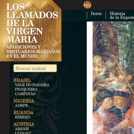
Inicio
Historia
de la Exposi
BRASIL
VALE DO PARAIBA
PESQUEIRA
CAMPINAS
NIGERIA
AOKPE
RUANDA
KIBEHO
AUSTRIA
ABSAM
LUGGAU