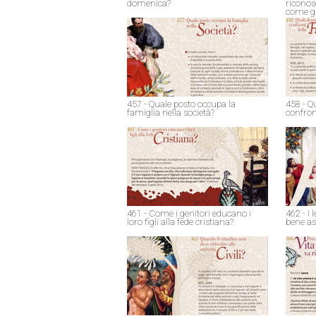
domenica?
riconos
come gi
457 - Quale posto occupa la
458 - Qu
famiglia nella società?
confron
461 - Come i genitori educano i
462 - I
loro figli alla fede cristiana?
bene as