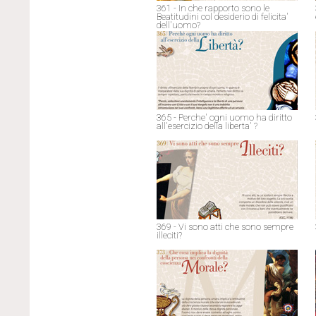
361 - In che rapporto sono le
Beatitudini col desiderio di felicita'
dell'uomo?
365 - Perche' ogni uomo ha diritto
all'esercizio della liberta' ?
369 - Vi sono atti che sono sempre
illeciti?