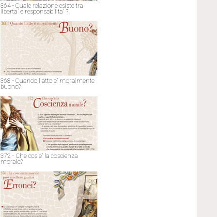
364 - Quale relazione esiste tra
liberta' e responsabilita' ?
368 - Quando l'atto e' moralmente
buono?
372 - Che cos'e' la coscienza
morale?