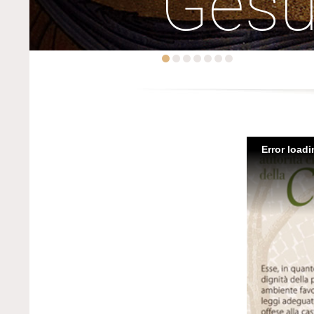
Ges
Error load