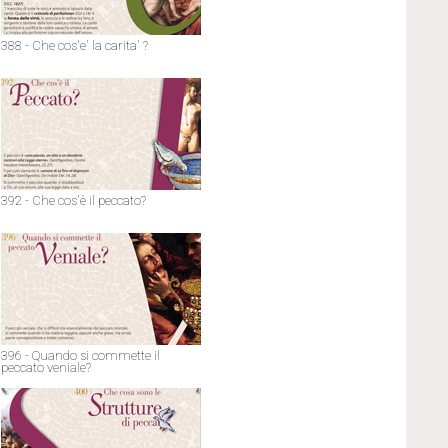
388 - Che cos'e' la carita' ?
392 - Che cos'è il peccato?
396 - Quando si commette il
peccato veniale?