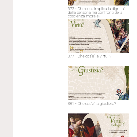
373 - Che cosa implica la dignita'
della persona nei confronti della
coscienza morale?
377 - Che cos'e' la virtu' ?
381 - Che cos'e' la giustizia?