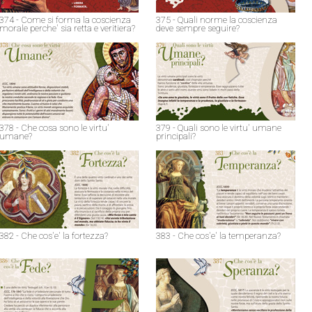
374 - Come si forma la coscienza
375 - Quali norme la coscienza
morale perche' sia retta e veritiera?
deve sempre seguire?
378 - Che cosa sono le virtu'
379 - Quali sono le virtu' umane
umane?
principali?
382 - Che cos'e' la fortezza?
383 - Che cos'e' la temperanza?