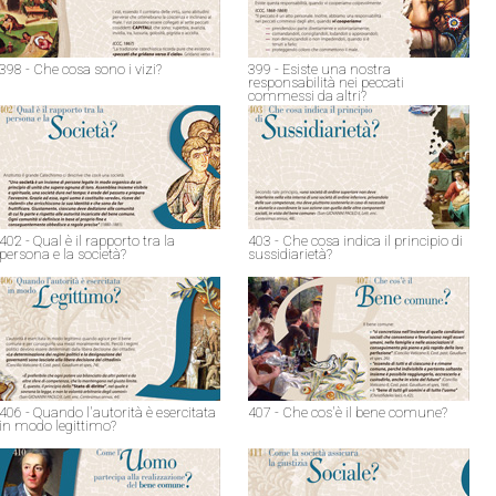
398 - Che cosa sono i vizi?
399 - Esiste una nostra
responsabilità nei peccati
commessi da altri?
402 - Qual è il rapporto tra la
403 - Che cosa indica il principio di
persona e la società?
sussidiarietà?
406 - Quando l'autorità è esercitata
407 - Che cos'è il bene comune?
in modo legittimo?