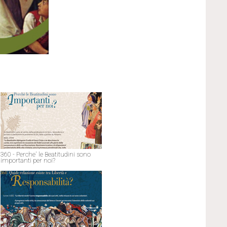
360 - Perche' le Beatitudini sono
importanti per noi?