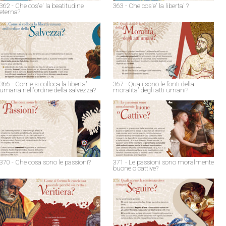
362 - Che cos'e' la beatitudine
363 - Che cos'e' la liberta' ?
eterna?
366 - Come si colloca la liberta'
367 - Quali sono le fonti della
umana nell'ordine della salvezza?
moralita' degli atti umani?
370 - Che cosa sono le passioni?
371 - Le passioni sono moralmente
buone o cattive?