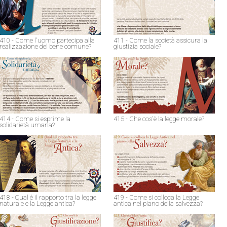
410 - Come l'uomo partecipa alla
411 - Come la società assicura la
realizzazione del bene comune?
giustizia sociale?
414 - Come si esprime la
415 - Che cos'è la legge morale?
solidarietà umana?
418 - Qual è il rapporto tra la legge
419 - Come si colloca la Legge
naturale e la Legge antica?
antica nel piano della salvezza?