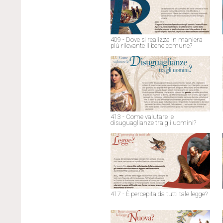
409 - Dove si realizza in maniera
più rilevante il bene comune?
413 - Come valutare le
disuguaglianze tra gli uomini?
417 - È percepita da tutti tale legge?