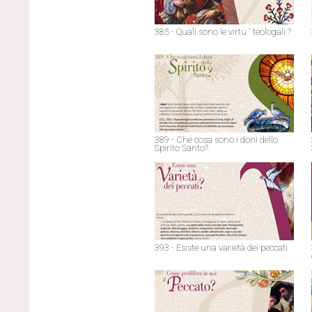
385 - Quali sono le virtu ' teologali ?
389 - Che cosa sono i doni dello
Spirito Santo?
393 - Esiste una varietà dei peccati