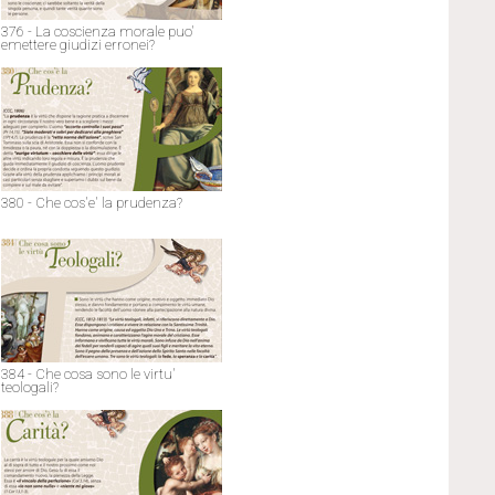
376 - La coscienza morale puo'
emettere giudizi erronei?
380 - Che cos'e' la prudenza?
384 - Che cosa sono le virtu'
teologali?