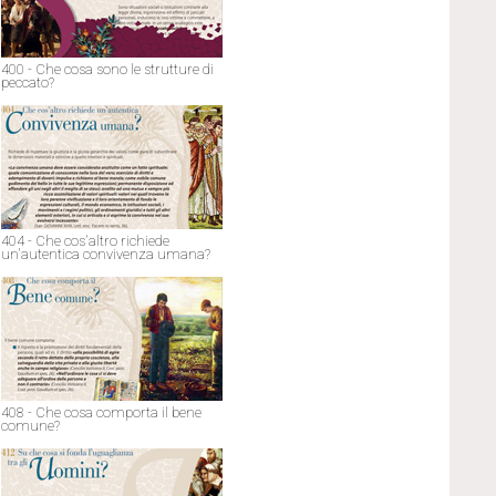
400 - Che cosa sono le strutture di
peccato?
404 - Che cos'altro richiede
un'autentica convivenza umana?
408 - Che cosa comporta il bene
comune?