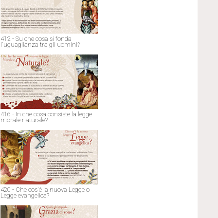
412 - Su che cosa si fonda
l'uguaglianza tra gli uomini?
416 - In che cosa consiste la legge
morale naturale?
420 - Che cos'è la nuova Legge o
Legge evangelica?