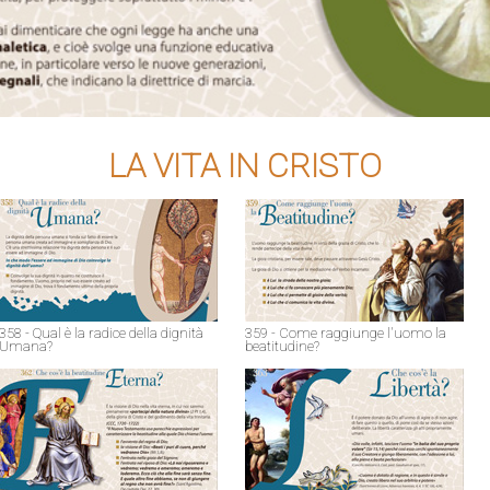
LA VITA IN CRISTO
358 - Qual è la radice della dignità
359 - Come raggiunge l'uomo la
Umana?
beatitudine?