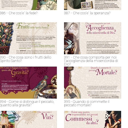
386 - Che cos'e' la fede?
387 - Che cos'e' la speranza?
390 - Che cosa sono i frutti dello
391 - Che cosa comporta per noi
Spirito Santo?
l'accoglienza della misericordia di
Dio?
394 - Come si distingue il peccato,
395 - Quando si commette il
quanto alla gravità?
peccato mortale?