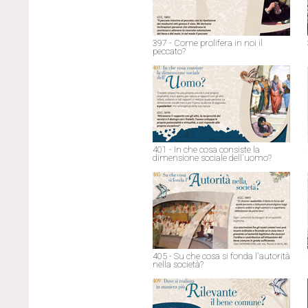
397 - Come prolifera in noi il
peccato?
401 - In che cosa consiste la
dimensione sociale dell'uomo?
405 - Su che cosa si fonda l'autorità
nella società?