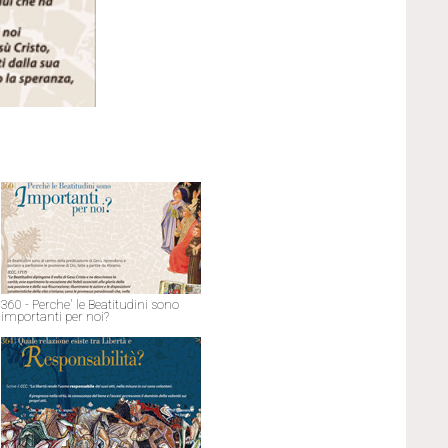
360 - Perche' le Beatitudini sono
importanti per noi?