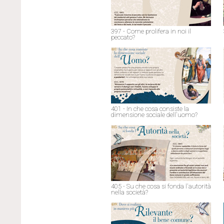
397 - Come prolifera in noi il
peccato?
401 - In che cosa consiste la
dimensione sociale dell'uomo?
405 - Su che cosa si fonda l'autorità
nella società?