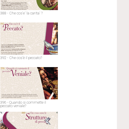
388 - Che cos'e' la carita' ?
392 - Che cos'è il peccato?
396 - Quando si commette il
peccato veniale?