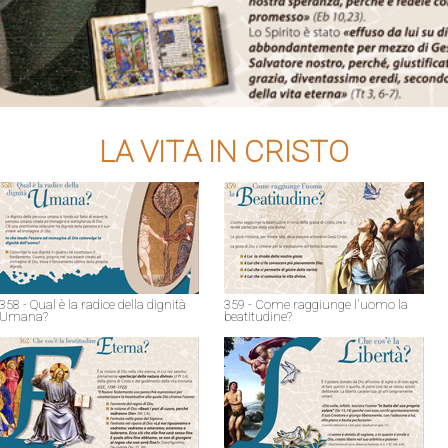
LA VITA IN CRISTO
358 - Qual è la radice della dignità
359 - Come raggiunge l'uomo la
Umana?
beatitudine?