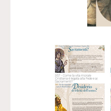
357 - Come la vita morale
Cristiana è legata alla Fede e ai
Sacramenti?