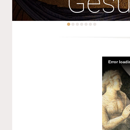
Ges
Error load