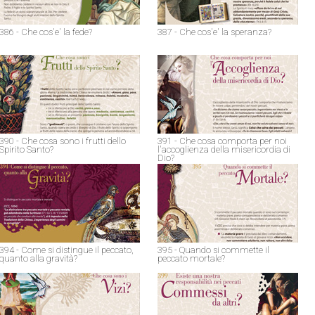
386 - Che cos'e' la fede?
387 - Che cos'e' la speranza?
390 - Che cosa sono i frutti dello
391 - Che cosa comporta per noi
Spirito Santo?
l'accoglienza della misericordia di
Dio?
394 - Come si distingue il peccato,
395 - Quando si commette il
quanto alla gravità?
peccato mortale?