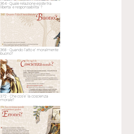
364 - Quale relazione esiste tra
liberta' e responsabilita' ?
368 - Quando l'atto e' moralmente
buono?
372 - Che cos'e' la coscienza
morale?