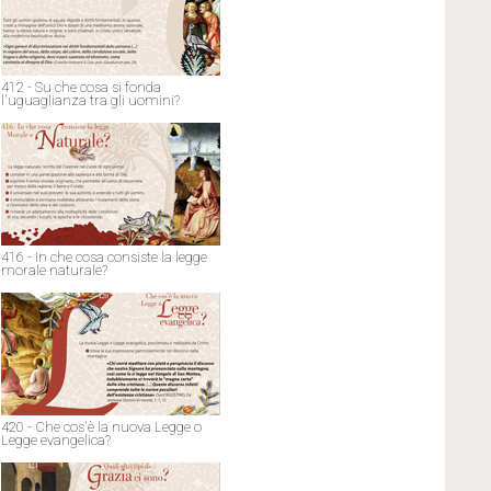
412 - Su che cosa si fonda
l'uguaglianza tra gli uomini?
416 - In che cosa consiste la legge
morale naturale?
420 - Che cos'è la nuova Legge o
Legge evangelica?