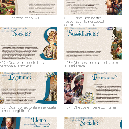
398 - Che cosa sono i vizi?
399 - Esiste una nostra
responsabilità nei peccati
commessi da altri?
402 - Qual è il rapporto tra la
403 - Che cosa indica il principio di
persona e la società?
sussidiarietà?
406 - Quando l'autorità è esercitata
407 - Che cos'è il bene comune?
in modo legittimo?