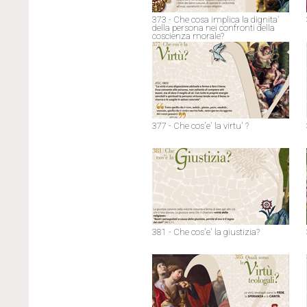
373 - Che cosa implica la dignita'
della persona nei confronti della
coscienza morale?
377 - Che cos'e' la virtu' ?
381 - Che cos'e' la giustizia?