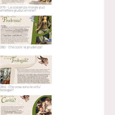
376 - La coscienza morale puo'
emettere giudizi erronei?
380 - Che cos'e' la prudenza?
384 - Che cosa sono le virtu'
teologali?