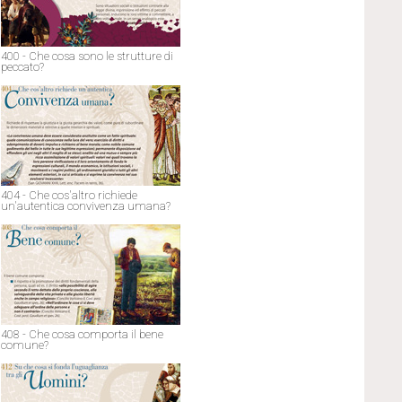
400 - Che cosa sono le strutture di
peccato?
404 - Che cos'altro richiede
un'autentica convivenza umana?
408 - Che cosa comporta il bene
comune?