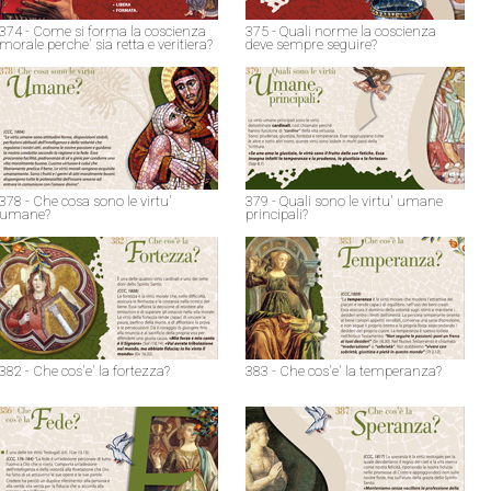
374 - Come si forma la coscienza
375 - Quali norme la coscienza
morale perche' sia retta e veritiera?
deve sempre seguire?
378 - Che cosa sono le virtu'
379 - Quali sono le virtu' umane
umane?
principali?
382 - Che cos'e' la fortezza?
383 - Che cos'e' la temperanza?