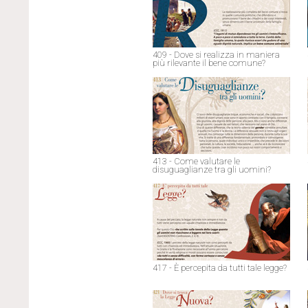
409 - Dove si realizza in maniera
più rilevante il bene comune?
413 - Come valutare le
disuguaglianze tra gli uomini?
417 - È percepita da tutti tale legge?