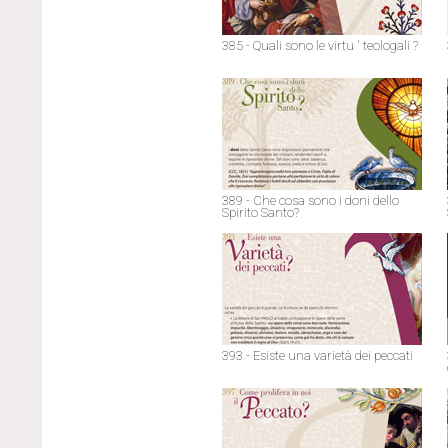
385 - Quali sono le virtu ' teologali ?
389 - Che cosa sono i doni dello
Spirito Santo?
393 - Esiste una varietà dei peccati