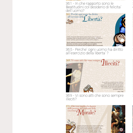
361 - In che rapporto sono le
Beatitudini col desiderio di felicita'
dell'uomo?
365 - Perche' ogni uomo ha diritto
all'esercizio della liberta' ?
369 - Vi sono atti che sono sempre
illeciti?