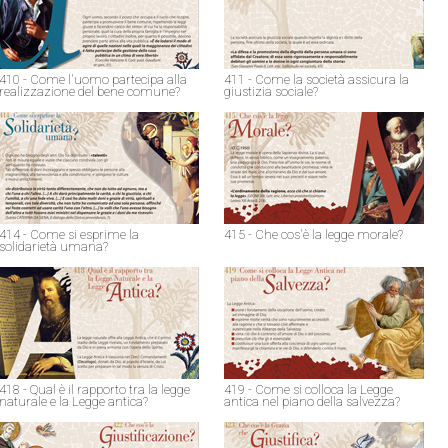
410 - Come l'uomo partecipa alla
411 - Come la società assicura la
realizzazione del bene comune?
giustizia sociale?
414 - Come si esprime la
415 - Che cos'è la legge morale?
solidarietà umana?
418 - Qual è il rapporto tra la legge
419 - Come si colloca la Legge
naturale e la Legge antica?
antica nel piano della salvezza?