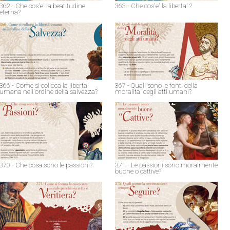
362 - Che cos'e' la beatitudine
363 - Che cos'e' la liberta' ?
eterna?
366 - Come si colloca la liberta'
367 - Quali sono le fonti della
umana nell'ordine della salvezza?
moralita' degli atti umani?
370 - Che cosa sono le passioni?
371 - Le passioni sono moralmente
buone o cattive?