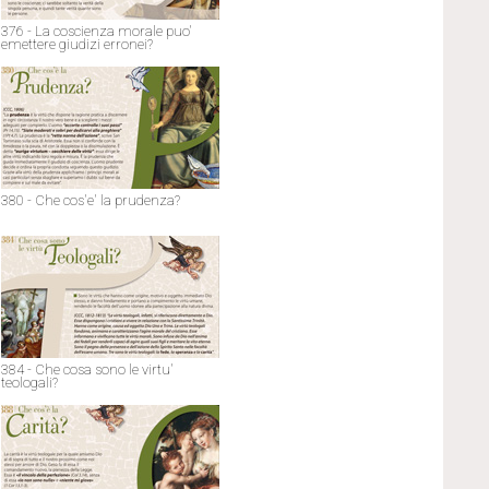
376 - La coscienza morale puo'
emettere giudizi erronei?
380 - Che cos'e' la prudenza?
384 - Che cosa sono le virtu'
teologali?