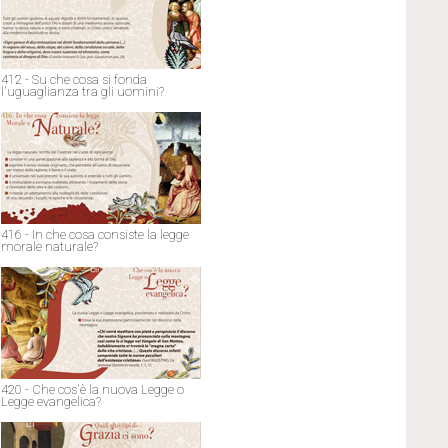
412 - Su che cosa si fonda
l'uguaglianza tra gli uomini?
416 - In che cosa consiste la legge
morale naturale?
420 - Che cos'è la nuova Legge o
Legge evangelica?