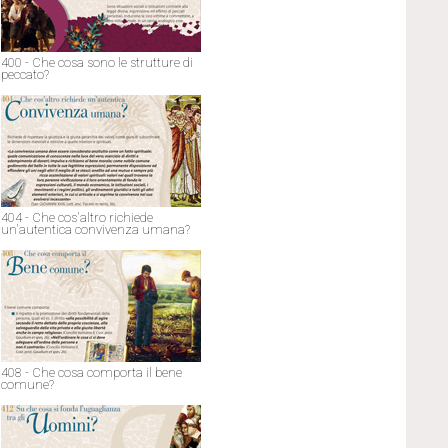
400 - Che cosa sono le strutture di
peccato?
404 - Che cos'altro richiede
un'autentica convivenza umana?
408 - Che cosa comporta il bene
comune?