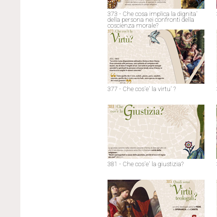
373 - Che cosa implica la dignita'
della persona nei confronti della
coscienza morale?
377 - Che cos'e' la virtu' ?
381 - Che cos'e' la giustizia?