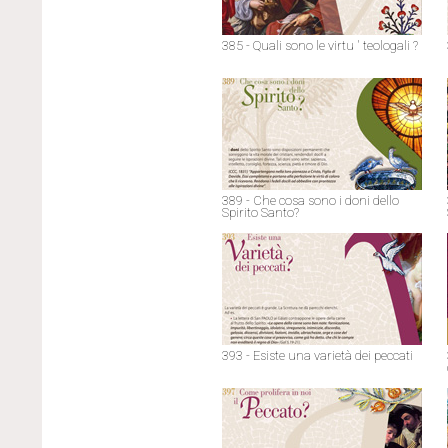
385 - Quali sono le virtu ' teologali ?
389 - Che cosa sono i doni dello
Spirito Santo?
393 - Esiste una varietà dei peccati