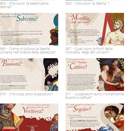
362 - Che cos'e' la beatitudine
363 - Che cos'e' la liberta' ?
eterna?
366 - Come si colloca la liberta'
367 - Quali sono le fonti della
umana nell'ordine della salvezza?
moralita' degli atti umani?
370 - Che cosa sono le passioni?
371 - Le passioni sono moralmente
buone o cattive?