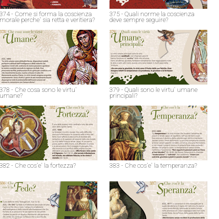
374 - Come si forma la coscienza
375 - Quali norme la coscienza
morale perche' sia retta e veritiera?
deve sempre seguire?
378 - Che cosa sono le virtu'
379 - Quali sono le virtu' umane
umane?
principali?
382 - Che cos'e' la fortezza?
383 - Che cos'e' la temperanza?