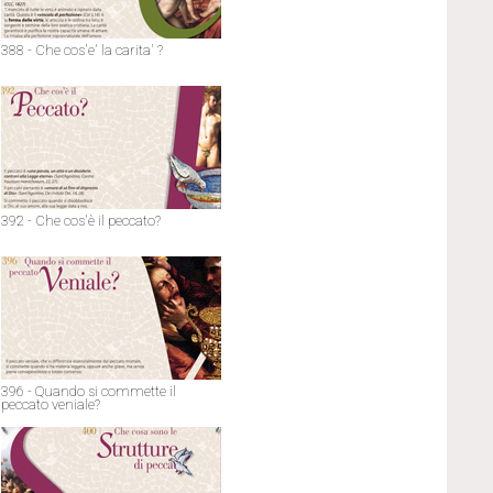
388 - Che cos'e' la carita' ?
392 - Che cos'è il peccato?
396 - Quando si commette il
peccato veniale?