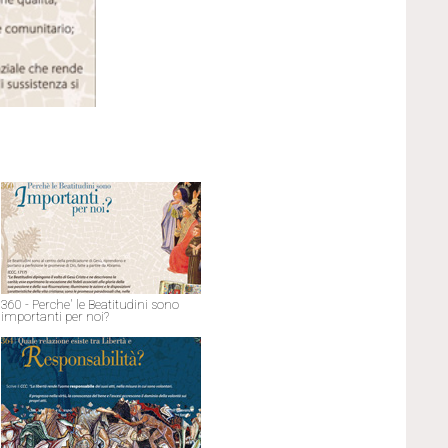
360 - Perche' le Beatitudini sono
importanti per noi?