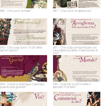
386 - Che cos'e' la fede?
387 - Che cos'e' la speranza?
390 - Che cosa sono i frutti dello
391 - Che cosa comporta per noi
Spirito Santo?
l'accoglienza della misericordia di
Dio?
394 - Come si distingue il peccato,
395 - Quando si commette il
quanto alla gravità?
peccato mortale?