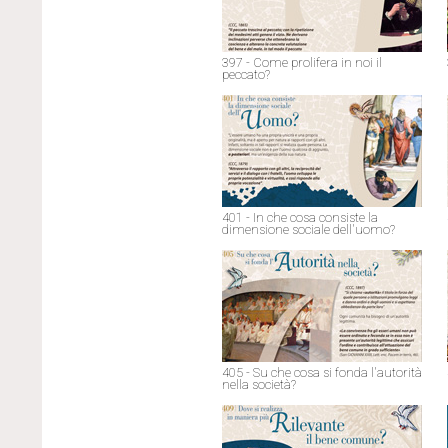
397 - Come prolifera in noi il
peccato?
401 - In che cosa consiste la
dimensione sociale dell'uomo?
405 - Su che cosa si fonda l'autorità
nella società?