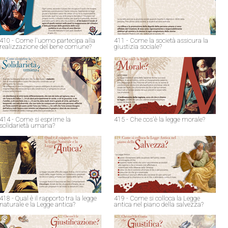
410 - Come l'uomo partecipa alla
411 - Come la società assicura la
realizzazione del bene comune?
giustizia sociale?
414 - Come si esprime la
415 - Che cos'è la legge morale?
solidarietà umana?
418 - Qual è il rapporto tra la legge
419 - Come si colloca la Legge
naturale e la Legge antica?
antica nel piano della salvezza?