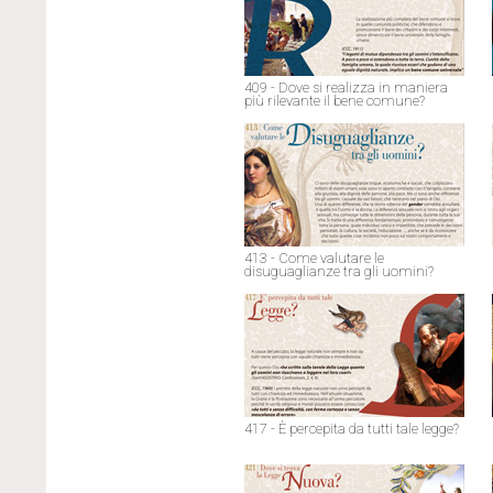
409 - Dove si realizza in maniera
più rilevante il bene comune?
413 - Come valutare le
disuguaglianze tra gli uomini?
417 - È percepita da tutti tale legge?