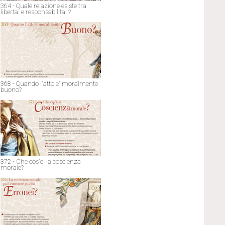
364 - Quale relazione esiste tra
liberta' e responsabilita' ?
368 - Quando l'atto e' moralmente
buono?
372 - Che cos'e' la coscienza
morale?