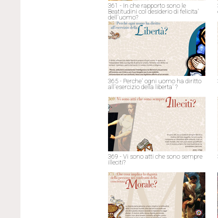
361 - In che rapporto sono le
Beatitudini col desiderio di felicita'
dell'uomo?
365 - Perche' ogni uomo ha diritto
all'esercizio della liberta' ?
369 - Vi sono atti che sono sempre
illeciti?