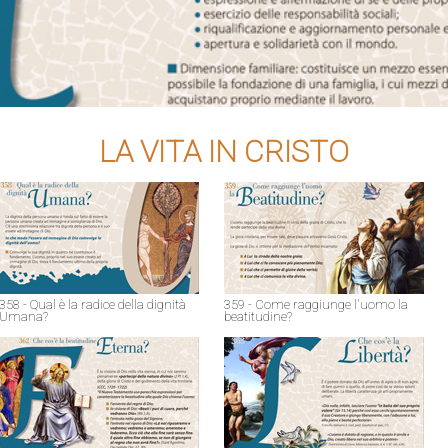
LA VITA IN CRISTO
358 - Qual è la radice della dignità
359 - Come raggiunge l'uomo la
Umana?
beatitudine?