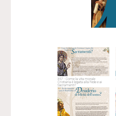
357 - Come la vita morale
Cristiana è legata alla Fede e ai
Sacramenti?