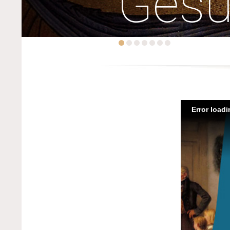
Ges
Error load