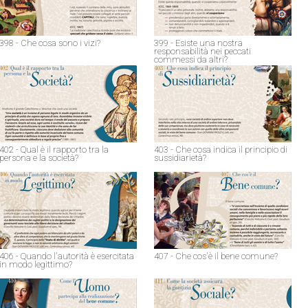
398 - Che cosa sono i vizi?
399 - Esiste una nostra
responsabilità nei peccati
commessi da altri?
402 - Qual è il rapporto tra la
403 - Che cosa indica il principio di
persona e la società?
sussidiarietà?
406 - Quando l'autorità è esercitata
407 - Che cos'è il bene comune?
in modo legittimo?