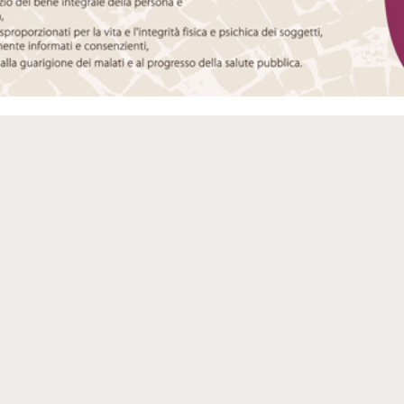
LA VITA IN CRISTO
358 - Qual è la radice della dignità
359 - Come raggiunge l'uomo la
Umana?
beatitudine?