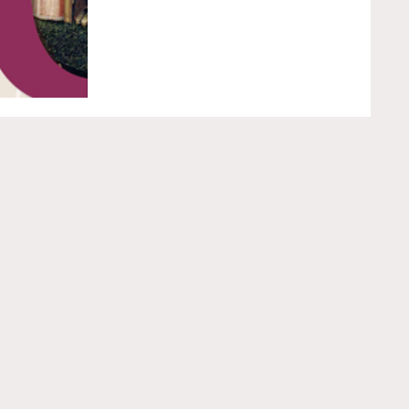
360 - Perche' le Beatitudini sono
importanti per noi?