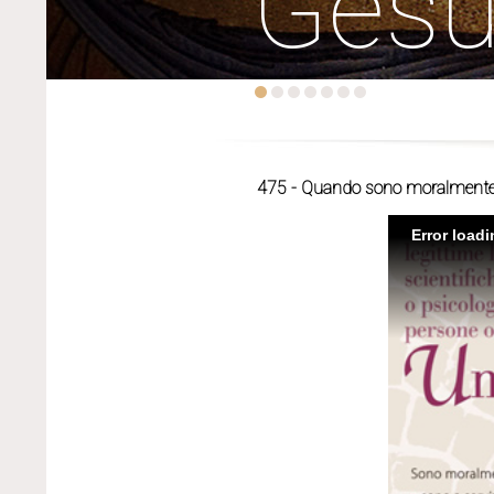
Ges
475 - Quando sono moralmente le
Error load