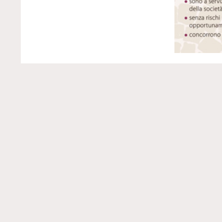
357 - Come la vita morale
Cristiana è legata alla Fede e ai
Sacramenti?