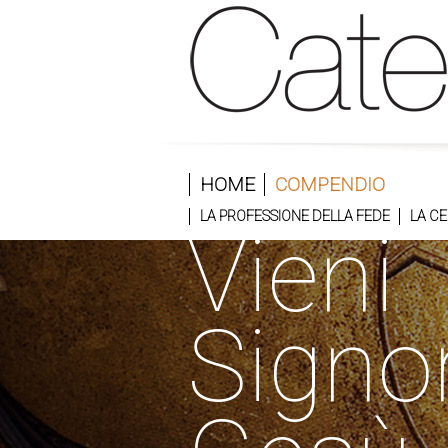
HOME
COMPENDIO
LA PROFESSIONE DELLA FEDE
LA C
Vieni
Signo