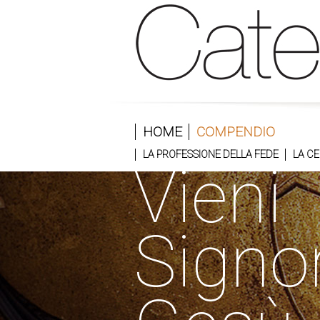
HOME
COMPENDIO
LA PROFESSIONE DELLA FEDE
LA C
Vieni
Signo