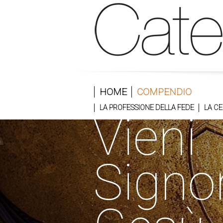
HOME
COMPENDIO
LA PROFESSIONE DELLA FEDE
LA C
Vieni
Signo