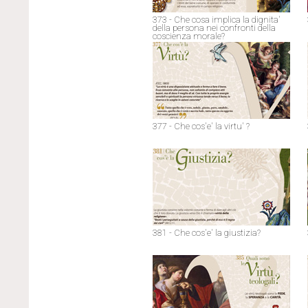
373 - Che cosa implica la dignita'
della persona nei confronti della
coscienza morale?
377 - Che cos'e' la virtu' ?
381 - Che cos'e' la giustizia?