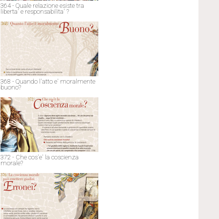
364 - Quale relazione esiste tra
liberta' e responsabilita' ?
368 - Quando l'atto e' moralmente
buono?
372 - Che cos'e' la coscienza
morale?