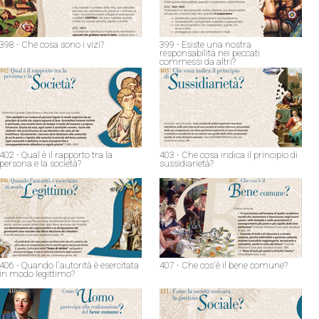
398 - Che cosa sono i vizi?
399 - Esiste una nostra
responsabilità nei peccati
commessi da altri?
402 - Qual è il rapporto tra la
403 - Che cosa indica il principio di
persona e la società?
sussidiarietà?
406 - Quando l'autorità è esercitata
407 - Che cos'è il bene comune?
in modo legittimo?