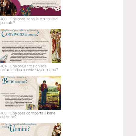
400 - Che cosa sono le strutture di
peccato?
404 - Che cos'altro richiede
un'autentica convivenza umana?
408 - Che cosa comporta il bene
comune?