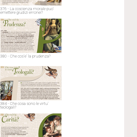
376 - La coscienza morale puo'
emettere giudizi erronei?
380 - Che cos'e' la prudenza?
384 - Che cosa sono le virtu'
teologali?