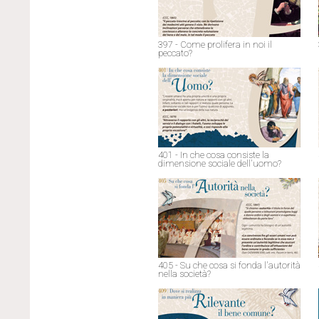
397 - Come prolifera in noi il
peccato?
401 - In che cosa consiste la
dimensione sociale dell'uomo?
405 - Su che cosa si fonda l'autorità
nella società?