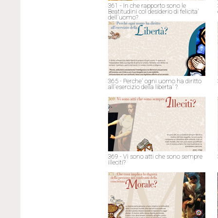
361 - In che rapporto sono le
Beatitudini col desiderio di felicita'
dell'uomo?
365 - Perche' ogni uomo ha diritto
all'esercizio della liberta' ?
369 - Vi sono atti che sono sempre
illeciti?