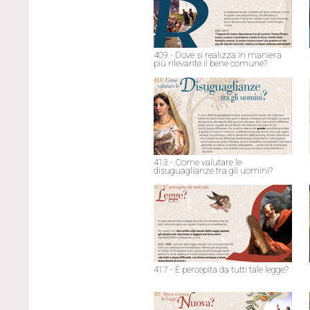
409 - Dove si realizza in maniera
più rilevante il bene comune?
413 - Come valutare le
disuguaglianze tra gli uomini?
417 - È percepita da tutti tale legge?