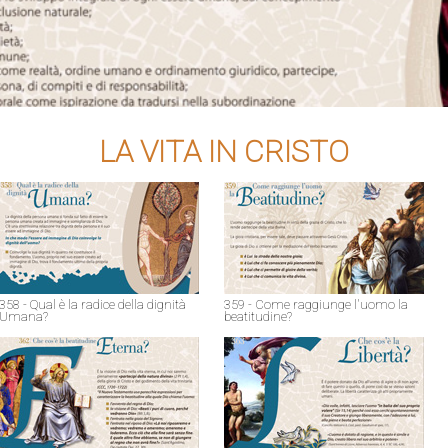
LA VITA IN CRISTO
358 - Qual è la radice della dignità
359 - Come raggiunge l'uomo la
Umana?
beatitudine?