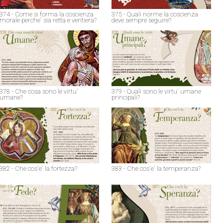
374 - Come si forma la coscienza
375 - Quali norme la coscienza
morale perche' sia retta e veritiera?
deve sempre seguire?
378 - Che cosa sono le virtu'
379 - Quali sono le virtu' umane
umane?
principali?
382 - Che cos'e' la fortezza?
383 - Che cos'e' la temperanza?