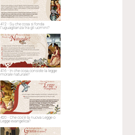
412 - Su che cosa si fonda
l'uguaglianza tra gli uomini?
416 - In che cosa consiste la legge
morale naturale?
420 - Che cos'è la nuova Legge o
Legge evangelica?