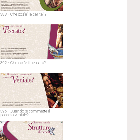
388 - Che cos'e' la carita' ?
392 - Che cos'è il peccato?
396 - Quando si commette il
peccato veniale?