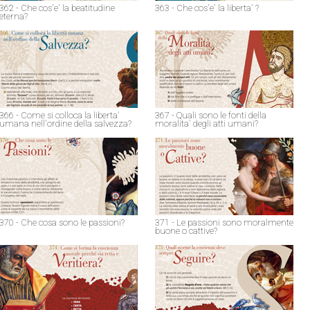
362 - Che cos'e' la beatitudine
363 - Che cos'e' la liberta' ?
eterna?
366 - Come si colloca la liberta'
367 - Quali sono le fonti della
umana nell'ordine della salvezza?
moralita' degli atti umani?
370 - Che cosa sono le passioni?
371 - Le passioni sono moralmente
buone o cattive?