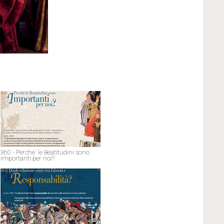
360 - Perche' le Beatitudini sono
importanti per noi?