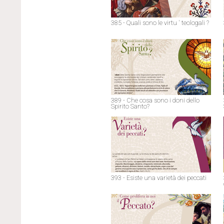
385 - Quali sono le virtu ' teologali ?
389 - Che cosa sono i doni dello
Spirito Santo?
393 - Esiste una varietà dei peccati