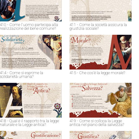
410 - Come l'uomo partecipa alla
411 - Come la società assicura la
realizzazione del bene comune?
giustizia sociale?
414 - Come si esprime la
415 - Che cos'è la legge morale?
solidarietà umana?
418 - Qual è il rapporto tra la legge
419 - Come si colloca la Legge
naturale e la Legge antica?
antica nel piano della salvezza?