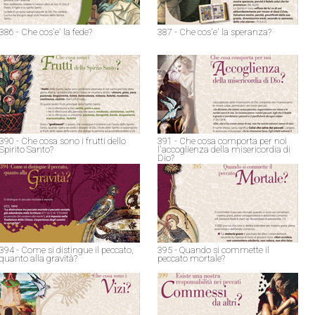
386 - Che cos'e' la fede?
387 - Che cos'e' la speranza?
390 - Che cosa sono i frutti dello
391 - Che cosa comporta per noi
Spirito Santo?
l'accoglienza della misericordia di
Dio?
394 - Come si distingue il peccato,
395 - Quando si commette il
quanto alla gravità?
peccato mortale?