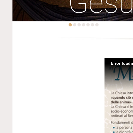
Ges
Error load