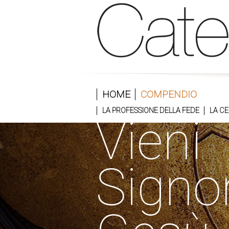
HOME
COMPENDIO
LA PROFESSIONE DELLA FEDE
LA C
Vieni
Signo