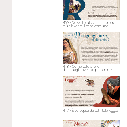
409 - Dove si realizza in maniera
più rilevante il bene comune?
413 - Come valutare le
disuguaglianze tra gli uomini?
417 - È percepita da tutti tale legge?