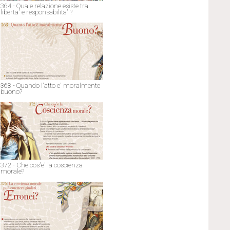
364 - Quale relazione esiste tra
liberta' e responsabilita' ?
368 - Quando l'atto e' moralmente
buono?
372 - Che cos'e' la coscienza
morale?