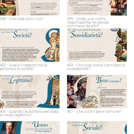
398 - Che cosa sono i vizi?
399 - Esiste una nostra
responsabilità nei peccati
commessi da altri?
402 - Qual è il rapporto tra la
403 - Che cosa indica il principio di
persona e la società?
sussidiarietà?
406 - Quando l'autorità è esercitata
407 - Che cos'è il bene comune?
in modo legittimo?