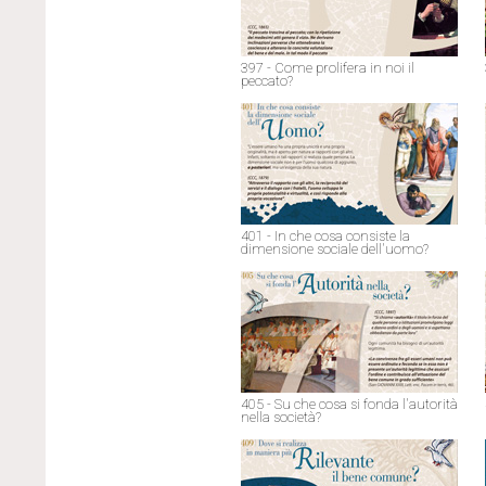
397 - Come prolifera in noi il
peccato?
401 - In che cosa consiste la
dimensione sociale dell'uomo?
405 - Su che cosa si fonda l'autorità
nella società?