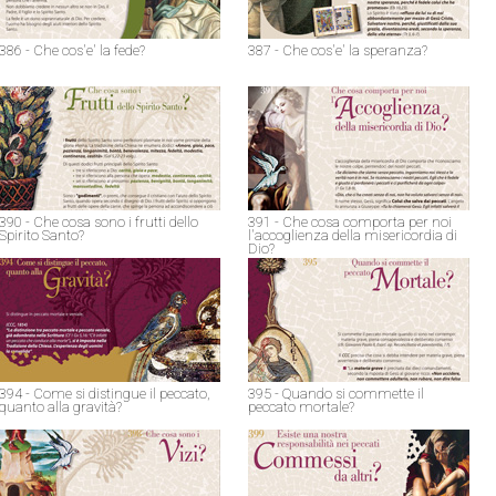
386 - Che cos'e' la fede?
387 - Che cos'e' la speranza?
390 - Che cosa sono i frutti dello
391 - Che cosa comporta per noi
Spirito Santo?
l'accoglienza della misericordia di
Dio?
394 - Come si distingue il peccato,
395 - Quando si commette il
quanto alla gravità?
peccato mortale?