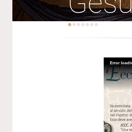
Ges
Error load