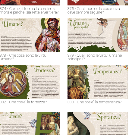
374 - Come si forma la coscienza
375 - Quali norme la coscienza
morale perche' sia retta e veritiera?
deve sempre seguire?
378 - Che cosa sono le virtu'
379 - Quali sono le virtu' umane
umane?
principali?
382 - Che cos'e' la fortezza?
383 - Che cos'e' la temperanza?