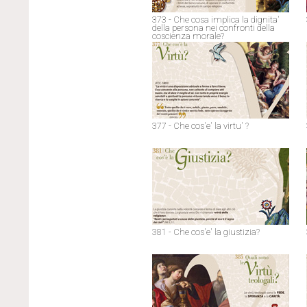
373 - Che cosa implica la dignita'
della persona nei confronti della
coscienza morale?
377 - Che cos'e' la virtu' ?
381 - Che cos'e' la giustizia?