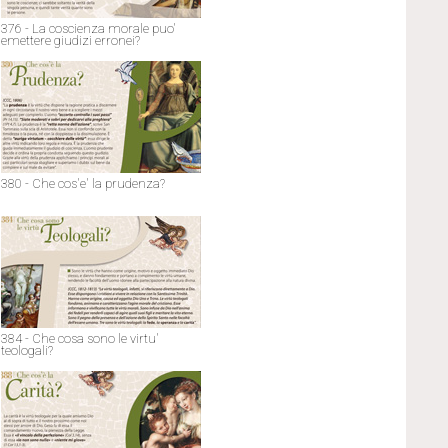
376 - La coscienza morale puo'
emettere giudizi erronei?
380 - Che cos'e' la prudenza?
384 - Che cosa sono le virtu'
teologali?