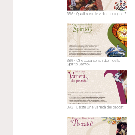
385 - Quali sono le virtu ' teologali ?
389 - Che cosa sono i doni dello
Spirito Santo?
393 - Esiste una varietà dei peccati