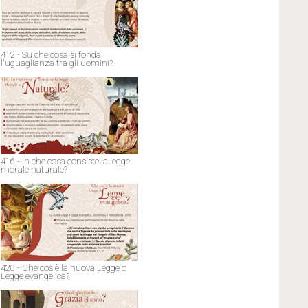
412 - Su che cosa si fonda
l'uguaglianza tra gli uomini?
416 - In che cosa consiste la legge
morale naturale?
420 - Che cos'è la nuova Legge o
Legge evangelica?