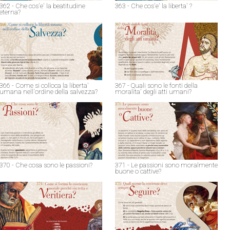
362 - Che cos'e' la beatitudine
363 - Che cos'e' la liberta' ?
eterna?
366 - Come si colloca la liberta'
367 - Quali sono le fonti della
umana nell'ordine della salvezza?
moralita' degli atti umani?
370 - Che cosa sono le passioni?
371 - Le passioni sono moralmente
buone o cattive?