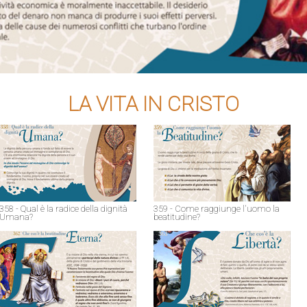
LA VITA IN CRISTO
358 - Qual è la radice della dignità
359 - Come raggiunge l'uomo la
Umana?
beatitudine?