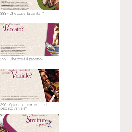
388 - Che cos'e' la carita' ?
392 - Che cos'è il peccato?
396 - Quando si commette il
peccato veniale?