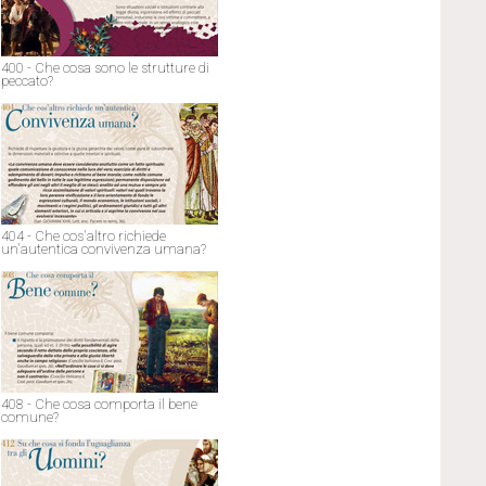
400 - Che cosa sono le strutture di
peccato?
404 - Che cos'altro richiede
un'autentica convivenza umana?
408 - Che cosa comporta il bene
comune?