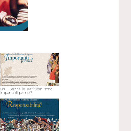
360 - Perche' le Beatitudini sono
importanti per noi?