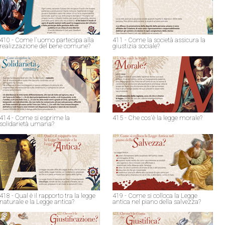
410 - Come l'uomo partecipa alla
411 - Come la società assicura la
realizzazione del bene comune?
giustizia sociale?
414 - Come si esprime la
415 - Che cos'è la legge morale?
solidarietà umana?
418 - Qual è il rapporto tra la legge
419 - Come si colloca la Legge
naturale e la Legge antica?
antica nel piano della salvezza?