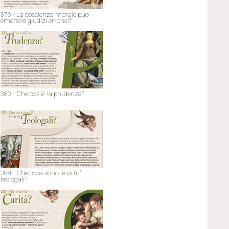
376 - La coscienza morale puo'
emettere giudizi erronei?
380 - Che cos'e' la prudenza?
384 - Che cosa sono le virtu'
teologali?