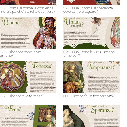
374 - Come si forma la coscienza
375 - Quali norme la coscienza
morale perche' sia retta e veritiera?
deve sempre seguire?
378 - Che cosa sono le virtu'
379 - Quali sono le virtu' umane
umane?
principali?
382 - Che cos'e' la fortezza?
383 - Che cos'e' la temperanza?