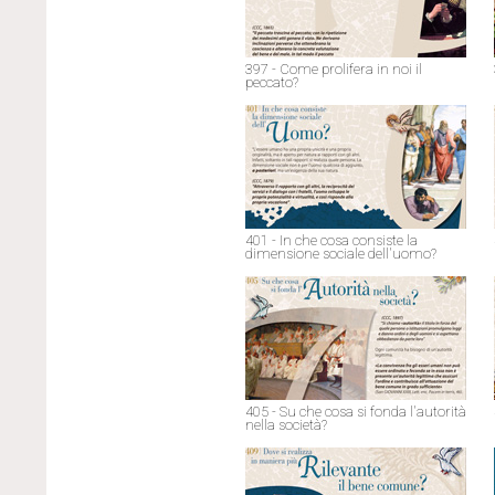
397 - Come prolifera in noi il
peccato?
401 - In che cosa consiste la
dimensione sociale dell'uomo?
405 - Su che cosa si fonda l'autorità
nella società?