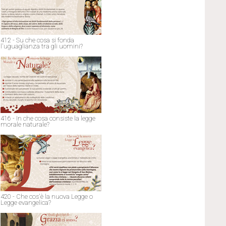
412 - Su che cosa si fonda
l'uguaglianza tra gli uomini?
416 - In che cosa consiste la legge
morale naturale?
420 - Che cos'è la nuova Legge o
Legge evangelica?