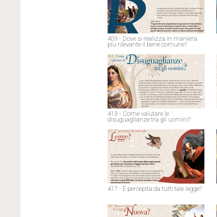
409 - Dove si realizza in maniera
più rilevante il bene comune?
413 - Come valutare le
disuguaglianze tra gli uomini?
417 - È percepita da tutti tale legge?