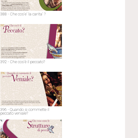
388 - Che cos'e' la carita' ?
392 - Che cos'è il peccato?
396 - Quando si commette il
peccato veniale?