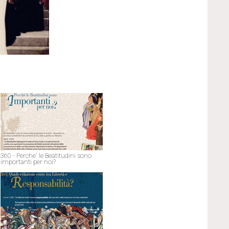
360 - Perche' le Beatitudini sono
importanti per noi?