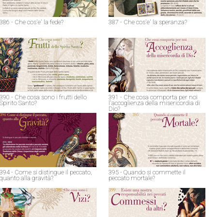
386 - Che cos'e' la fede?
387 - Che cos'e' la speranza?
390 - Che cosa sono i frutti dello
391 - Che cosa comporta per noi
Spirito Santo?
l'accoglienza della misericordia di
Dio?
394 - Come si distingue il peccato,
395 - Quando si commette il
quanto alla gravità?
peccato mortale?