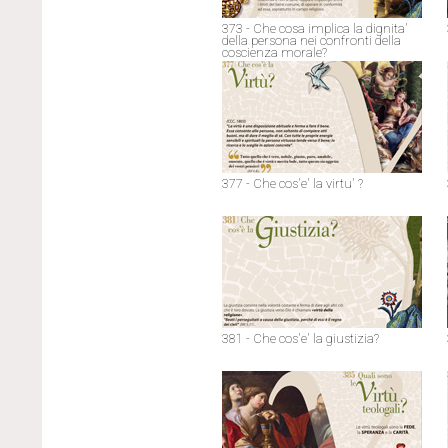
373 - Che cosa implica la dignita'
della persona nei confronti della
coscienza morale?
377 - Che cos'e' la virtu' ?
381 - Che cos'e' la giustizia?