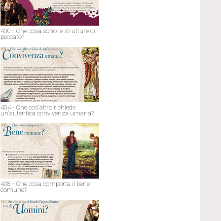
400 - Che cosa sono le strutture di
peccato?
404 - Che cos'altro richiede
un'autentica convivenza umana?
408 - Che cosa comporta il bene
comune?