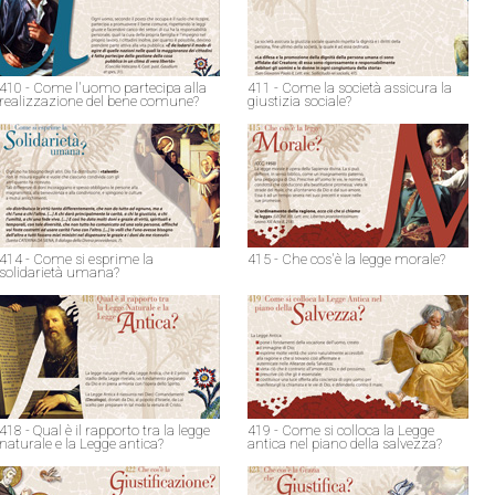
410 - Come l'uomo partecipa alla
411 - Come la società assicura la
realizzazione del bene comune?
giustizia sociale?
414 - Come si esprime la
415 - Che cos'è la legge morale?
solidarietà umana?
418 - Qual è il rapporto tra la legge
419 - Come si colloca la Legge
naturale e la Legge antica?
antica nel piano della salvezza?