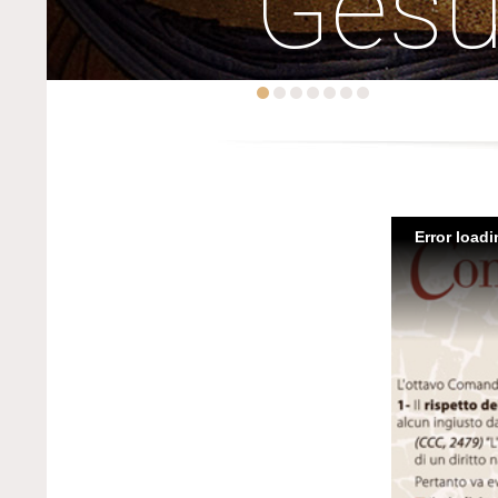
Ges
Error load