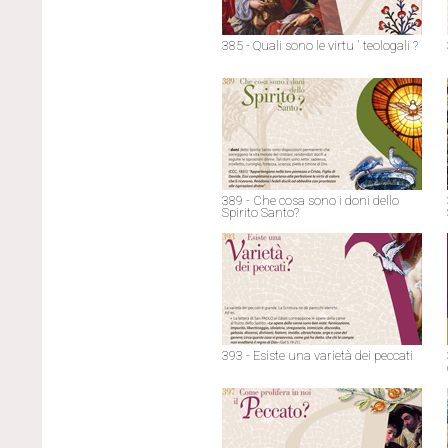
385 - Quali sono le virtu ' teologali ?
389 - Che cosa sono i doni dello
Spirito Santo?
393 - Esiste una varietà dei peccati