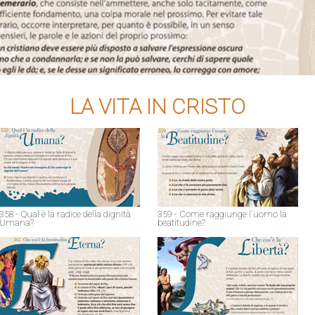
LA VITA IN CRISTO
358 - Qual è la radice della dignità
359 - Come raggiunge l'uomo la
Umana?
beatitudine?