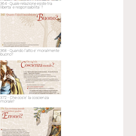
364 - Quale relazione esiste tra
liberta' e responsabilita' ?
368 - Quando l'atto e' moralmente
buono?
372 - Che cos'e' la coscienza
morale?