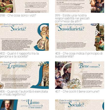
398 - Che cosa sono i vizi?
399 - Esiste una nostra
responsabilità nei peccati
commessi da altri?
402 - Qual è il rapporto tra la
403 - Che cosa indica il principio di
persona e la società?
sussidiarietà?
406 - Quando l'autorità è esercitata
407 - Che cos'è il bene comune?
in modo legittimo?