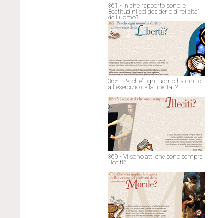
361 - In che rapporto sono le
Beatitudini col desiderio di felicita'
dell'uomo?
365 - Perche' ogni uomo ha diritto
all'esercizio della liberta' ?
369 - Vi sono atti che sono sempre
illeciti?