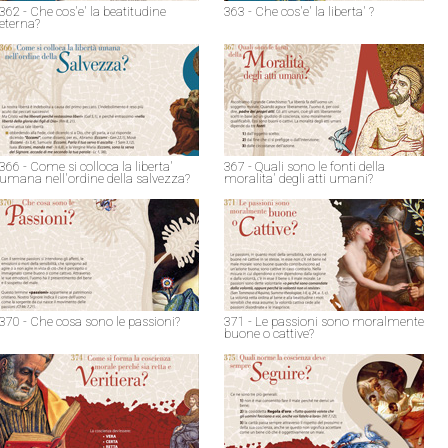
362 - Che cos'e' la beatitudine
363 - Che cos'e' la liberta' ?
eterna?
366 - Come si colloca la liberta'
367 - Quali sono le fonti della
umana nell'ordine della salvezza?
moralita' degli atti umani?
370 - Che cosa sono le passioni?
371 - Le passioni sono moralmente
buone o cattive?