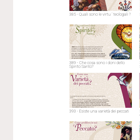
385 - Quali sono le virtu ' teologali ?
389 - Che cosa sono i doni dello
Spirito Santo?
393 - Esiste una varietà dei peccati