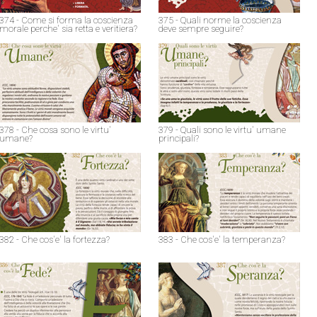
374 - Come si forma la coscienza
375 - Quali norme la coscienza
morale perche' sia retta e veritiera?
deve sempre seguire?
378 - Che cosa sono le virtu'
379 - Quali sono le virtu' umane
umane?
principali?
382 - Che cos'e' la fortezza?
383 - Che cos'e' la temperanza?