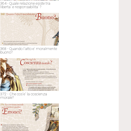
364 - Quale relazione esiste tra
liberta' e responsabilita' ?
368 - Quando l'atto e' moralmente
buono?
372 - Che cos'e' la coscienza
morale?