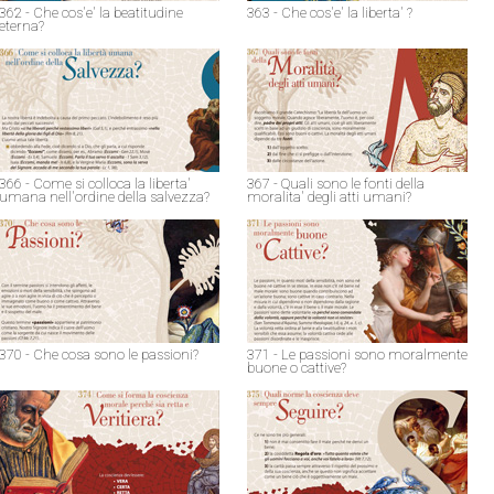
362 - Che cos'e' la beatitudine
363 - Che cos'e' la liberta' ?
eterna?
366 - Come si colloca la liberta'
367 - Quali sono le fonti della
umana nell'ordine della salvezza?
moralita' degli atti umani?
370 - Che cosa sono le passioni?
371 - Le passioni sono moralmente
buone o cattive?