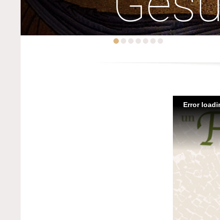
Ges
Error load