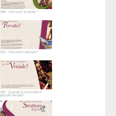
388 - Che cos'e' la carita' ?
392 - Che cos'è il peccato?
396 - Quando si commette il
peccato veniale?