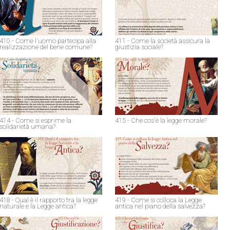
410 - Come l'uomo partecipa alla
411 - Come la società assicura la
realizzazione del bene comune?
giustizia sociale?
414 - Come si esprime la
415 - Che cos'è la legge morale?
solidarietà umana?
418 - Qual è il rapporto tra la legge
419 - Come si colloca la Legge
naturale e la Legge antica?
antica nel piano della salvezza?