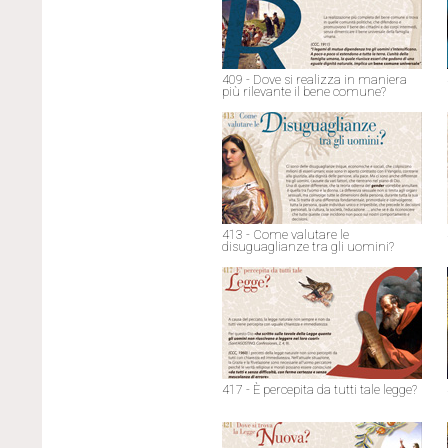
409 - Dove si realizza in maniera
più rilevante il bene comune?
413 - Come valutare le
disuguaglianze tra gli uomini?
417 - È percepita da tutti tale legge?