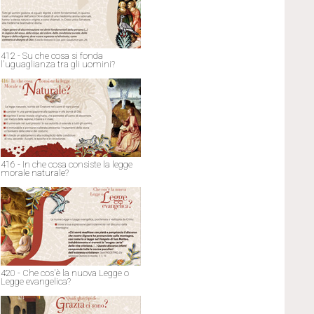
412 - Su che cosa si fonda
l'uguaglianza tra gli uomini?
416 - In che cosa consiste la legge
morale naturale?
420 - Che cos'è la nuova Legge o
Legge evangelica?