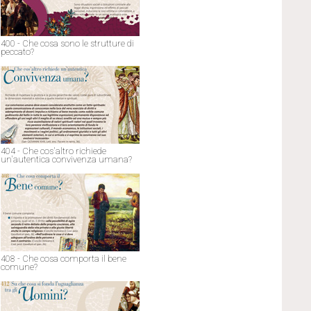
400 - Che cosa sono le strutture di
peccato?
404 - Che cos'altro richiede
un'autentica convivenza umana?
408 - Che cosa comporta il bene
comune?