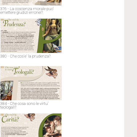
376 - La coscienza morale puo'
emettere giudizi erronei?
380 - Che cos'e' la prudenza?
384 - Che cosa sono le virtu'
teologali?