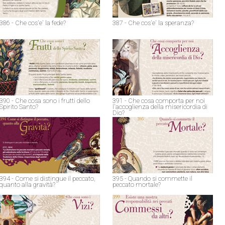
386 - Che cos'e' la fede?
387 - Che cos'e' la speranza?
390 - Che cosa sono i frutti dello
391 - Che cosa comporta per noi
Spirito Santo?
l'accoglienza della misericordia di
Dio?
394 - Come si distingue il peccato,
395 - Quando si commette il
quanto alla gravità?
peccato mortale?