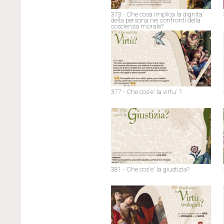
373 - Che cosa implica la dignita'
della persona nei confronti della
coscienza morale?
377 - Che cos'e' la virtu' ?
381 - Che cos'e' la giustizia?