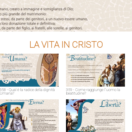
LA VITA IN CRISTO
358 - Qual è la radice della dignità
359 - Come raggiunge l'uomo la
Umana?
beatitudine?