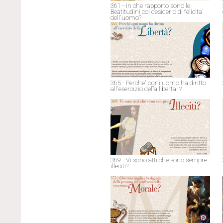
361 - In che rapporto sono le
Beatitudini col desiderio di felicita'
dell'uomo?
365 - Perche' ogni uomo ha diritto
all'esercizio della liberta' ?
369 - Vi sono atti che sono sempre
illeciti?