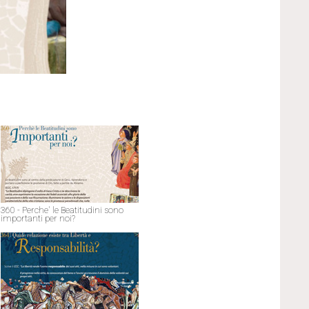
360 - Perche' le Beatitudini sono
importanti per noi?