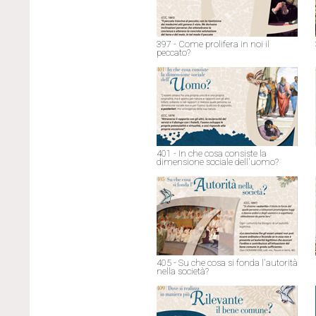
397 - Come prolifera in noi il
peccato?
401 - In che cosa consiste la
dimensione sociale dell'uomo?
405 - Su che cosa si fonda l'autorità
nella società?