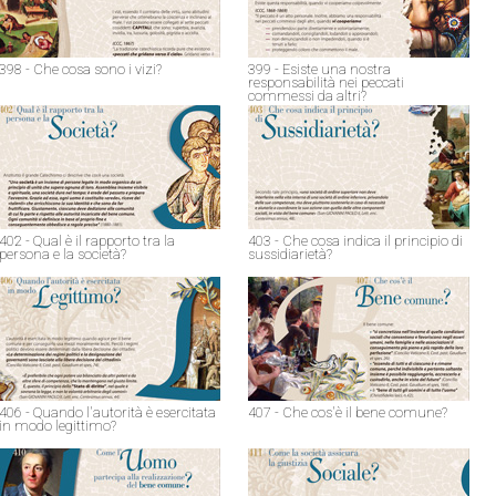
398 - Che cosa sono i vizi?
399 - Esiste una nostra
responsabilità nei peccati
commessi da altri?
402 - Qual è il rapporto tra la
403 - Che cosa indica il principio di
persona e la società?
sussidiarietà?
406 - Quando l'autorità è esercitata
407 - Che cos'è il bene comune?
in modo legittimo?