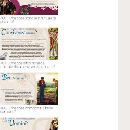
400 - Che cosa sono le strutture di
peccato?
404 - Che cos'altro richiede
un'autentica convivenza umana?
408 - Che cosa comporta il bene
comune?