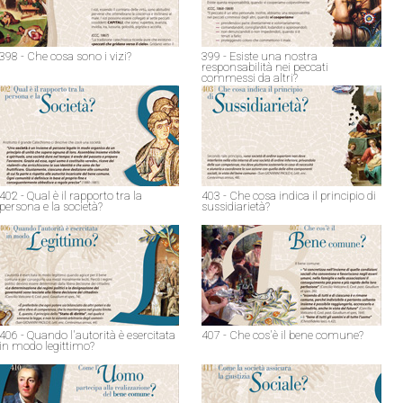
398 - Che cosa sono i vizi?
399 - Esiste una nostra
responsabilità nei peccati
commessi da altri?
402 - Qual è il rapporto tra la
403 - Che cosa indica il principio di
persona e la società?
sussidiarietà?
406 - Quando l'autorità è esercitata
407 - Che cos'è il bene comune?
in modo legittimo?