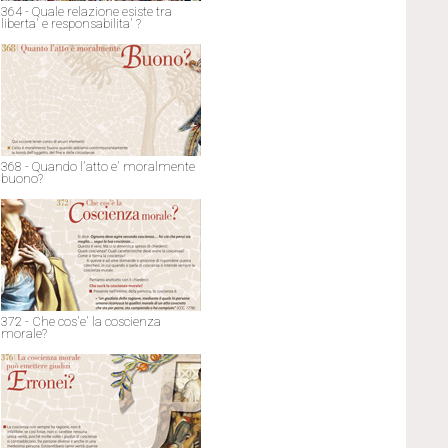
364 - Quale relazione esiste tra
liberta' e responsabilita' ?
368 - Quando l'atto e' moralmente
buono?
372 - Che cos'e' la coscienza
morale?