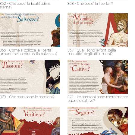
362 - Che cos'e' la beatitudine
363 - Che cos'e' la liberta' ?
eterna?
366 - Come si colloca la liberta'
367 - Quali sono le fonti della
umana nell'ordine della salvezza?
moralita' degli atti umani?
370 - Che cosa sono le passioni?
371 - Le passioni sono moralmente
buone o cattive?