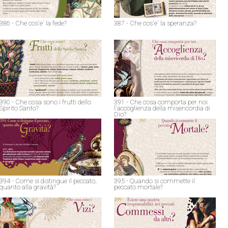
386 - Che cos'e' la fede?
387 - Che cos'e' la speranza?
390 - Che cosa sono i frutti dello
391 - Che cosa comporta per noi
Spirito Santo?
l'accoglienza della misericordia di
Dio?
394 - Come si distingue il peccato,
395 - Quando si commette il
quanto alla gravità?
peccato mortale?