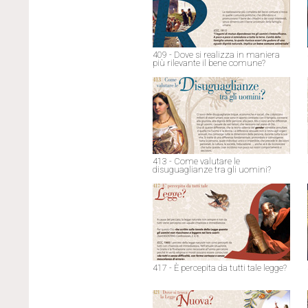
409 - Dove si realizza in maniera
più rilevante il bene comune?
413 - Come valutare le
disuguaglianze tra gli uomini?
417 - È percepita da tutti tale legge?