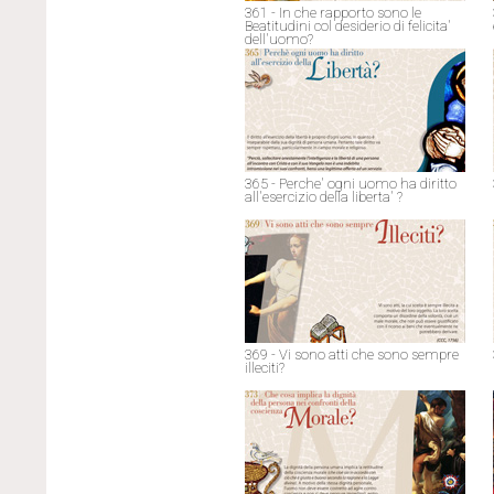
361 - In che rapporto sono le
Beatitudini col desiderio di felicita'
dell'uomo?
365 - Perche' ogni uomo ha diritto
all'esercizio della liberta' ?
369 - Vi sono atti che sono sempre
illeciti?