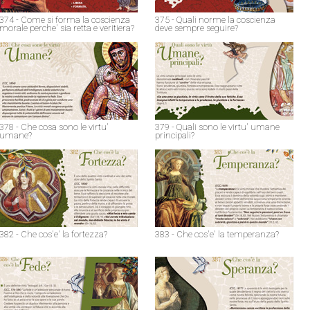
374 - Come si forma la coscienza
375 - Quali norme la coscienza
morale perche' sia retta e veritiera?
deve sempre seguire?
378 - Che cosa sono le virtu'
379 - Quali sono le virtu' umane
umane?
principali?
382 - Che cos'e' la fortezza?
383 - Che cos'e' la temperanza?