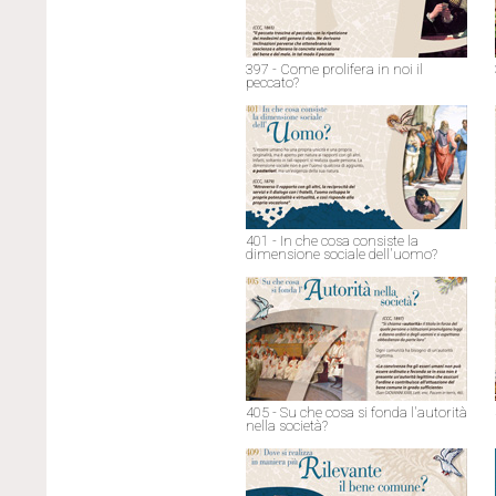
397 - Come prolifera in noi il
peccato?
401 - In che cosa consiste la
dimensione sociale dell'uomo?
405 - Su che cosa si fonda l'autorità
nella società?