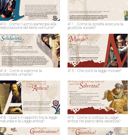
410 - Come l'uomo partecipa alla
411 - Come la società assicura la
realizzazione del bene comune?
giustizia sociale?
414 - Come si esprime la
415 - Che cos'è la legge morale?
solidarietà umana?
418 - Qual è il rapporto tra la legge
419 - Come si colloca la Legge
naturale e la Legge antica?
antica nel piano della salvezza?