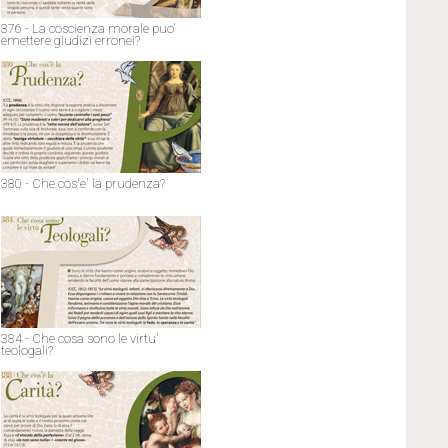
376 - La coscienza morale puo'
emettere giudizi erronei?
380 - Che cos'e' la prudenza?
384 - Che cosa sono le virtu'
teologali?