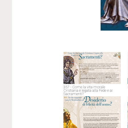
357 - Come la vita morale
Cristiana è legata alla Fede e ai
Sacramenti?