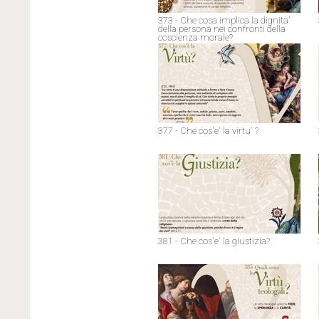
373 - Che cosa implica la dignita'
della persona nei confronti della
coscienza morale?
377 - Che cos'e' la virtu' ?
381 - Che cos'e' la giustizia?