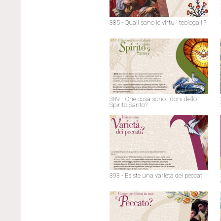
385 - Quali sono le virtu ' teologali ?
389 - Che cosa sono i doni dello
Spirito Santo?
393 - Esiste una varietà dei peccati