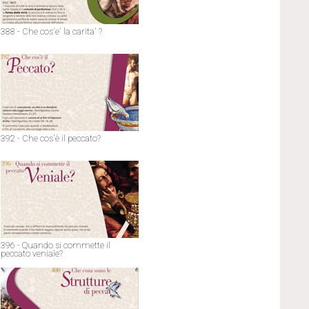
388 - Che cos'e' la carita' ?
392 - Che cos'è il peccato?
396 - Quando si commette il
peccato veniale?