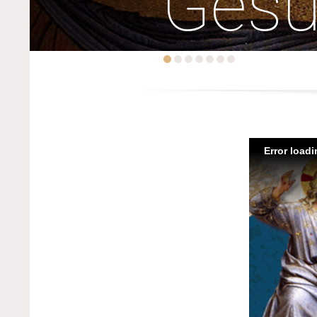
Ges
Error load