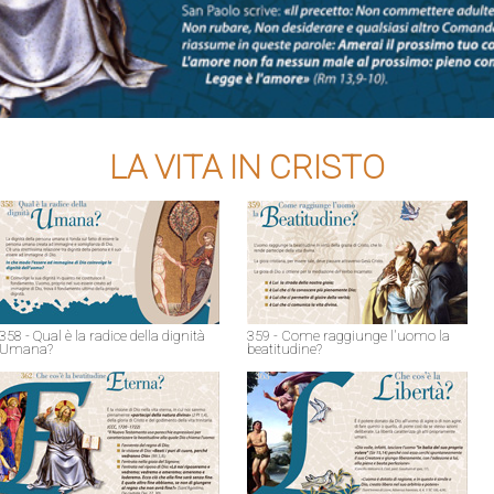
LA VITA IN CRISTO
358 - Qual è la radice della dignità
359 - Come raggiunge l'uomo la
Umana?
beatitudine?