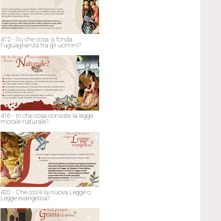
412 - Su che cosa si fonda
l'uguaglianza tra gli uomini?
416 - In che cosa consiste la legge
morale naturale?
420 - Che cos'è la nuova Legge o
Legge evangelica?