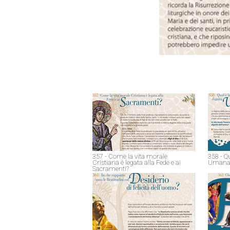
357 - Come la vita morale
358 - Qu
Cristiana è legata alla Fede e ai
Umana
Sacramenti?