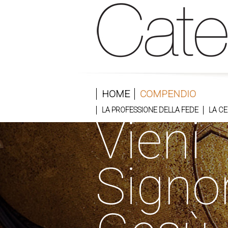
HOME
COMPENDIO
LA PROFESSIONE DELLA FEDE
LA C
Vieni
Signo