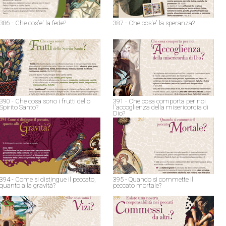
386 - Che cos'e' la fede?
387 - Che cos'e' la speranza?
390 - Che cosa sono i frutti dello
391 - Che cosa comporta per noi
Spirito Santo?
l'accoglienza della misericordia di
Dio?
394 - Come si distingue il peccato,
395 - Quando si commette il
quanto alla gravità?
peccato mortale?