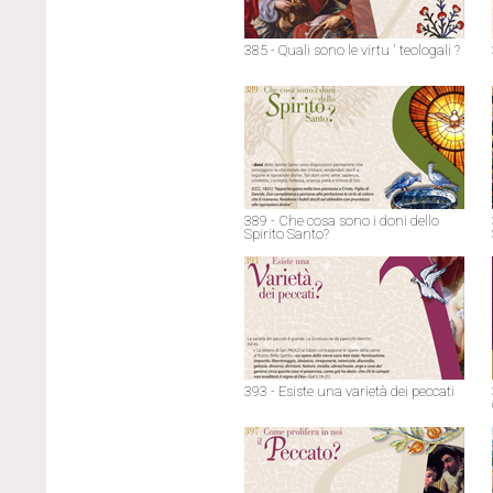
385 - Quali sono le virtu ' teologali ?
389 - Che cosa sono i doni dello
Spirito Santo?
393 - Esiste una varietà dei peccati