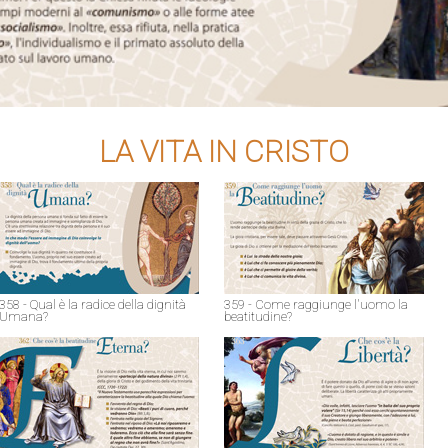
LA VITA IN CRISTO
358 - Qual è la radice della dignità
359 - Come raggiunge l'uomo la
Umana?
beatitudine?