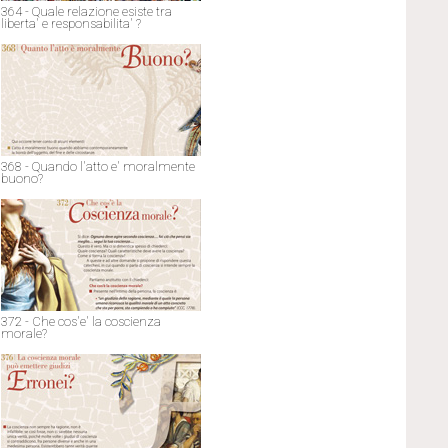
364 - Quale relazione esiste tra
liberta' e responsabilita' ?
368 - Quando l'atto e' moralmente
buono?
372 - Che cos'e' la coscienza
morale?