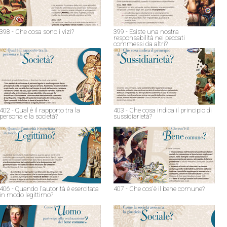
398 - Che cosa sono i vizi?
399 - Esiste una nostra
responsabilità nei peccati
commessi da altri?
402 - Qual è il rapporto tra la
403 - Che cosa indica il principio di
persona e la società?
sussidiarietà?
406 - Quando l'autorità è esercitata
407 - Che cos'è il bene comune?
in modo legittimo?