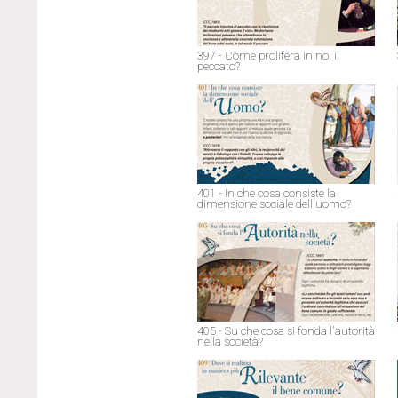
397 - Come prolifera in noi il
peccato?
401 - In che cosa consiste la
dimensione sociale dell'uomo?
405 - Su che cosa si fonda l'autorità
nella società?