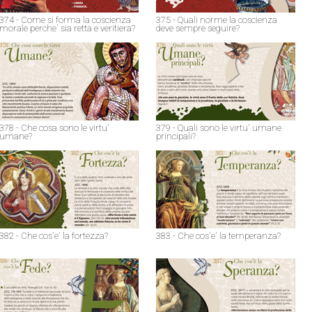
374 - Come si forma la coscienza
375 - Quali norme la coscienza
morale perche' sia retta e veritiera?
deve sempre seguire?
378 - Che cosa sono le virtu'
379 - Quali sono le virtu' umane
umane?
principali?
382 - Che cos'e' la fortezza?
383 - Che cos'e' la temperanza?