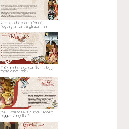
412 - Su che cosa si fonda
l'uguaglianza tra gli uomini?
416 - In che cosa consiste la legge
morale naturale?
420 - Che cos'è la nuova Legge o
Legge evangelica?