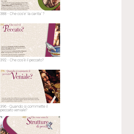
388 - Che cos'e' la carita' ?
392 - Che cos'è il peccato?
396 - Quando si commette il
peccato veniale?