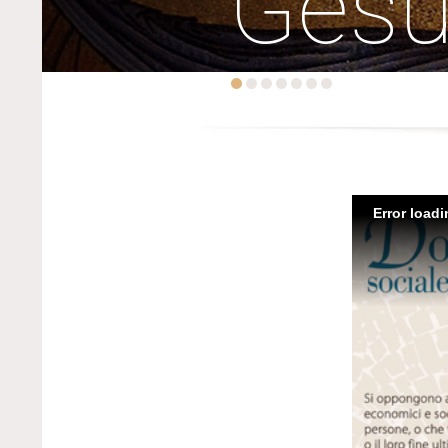
Ges
Error load