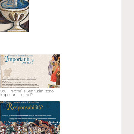
360 - Perche' le Beatitudini sono
importanti per noi?