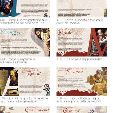
410 - Come l'uomo partecipa alla
411 - Come la società assicura la
realizzazione del bene comune?
giustizia sociale?
414 - Come si esprime la
415 - Che cos'è la legge morale?
solidarietà umana?
418 - Qual è il rapporto tra la legge
419 - Come si colloca la Legge
naturale e la Legge antica?
antica nel piano della salvezza?