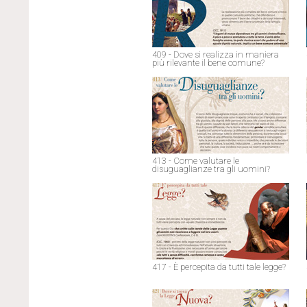
409 - Dove si realizza in maniera
più rilevante il bene comune?
413 - Come valutare le
disuguaglianze tra gli uomini?
417 - È percepita da tutti tale legge?