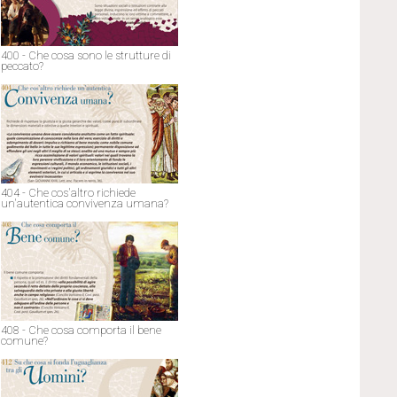
400 - Che cosa sono le strutture di
peccato?
404 - Che cos'altro richiede
un'autentica convivenza umana?
408 - Che cosa comporta il bene
comune?