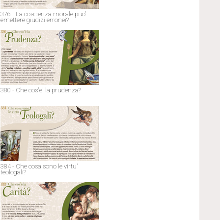
376 - La coscienza morale puo'
emettere giudizi erronei?
380 - Che cos'e' la prudenza?
384 - Che cosa sono le virtu'
teologali?