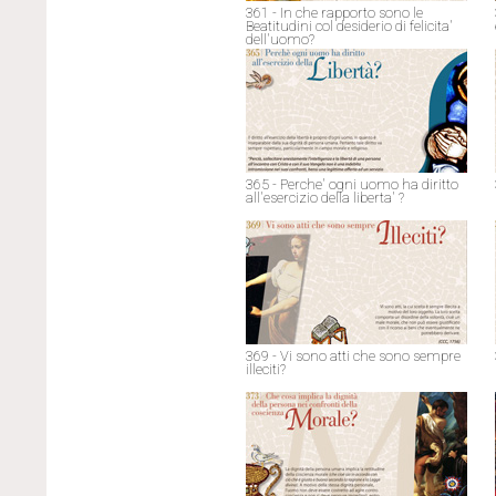
361 - In che rapporto sono le
Beatitudini col desiderio di felicita'
dell'uomo?
365 - Perche' ogni uomo ha diritto
all'esercizio della liberta' ?
369 - Vi sono atti che sono sempre
illeciti?