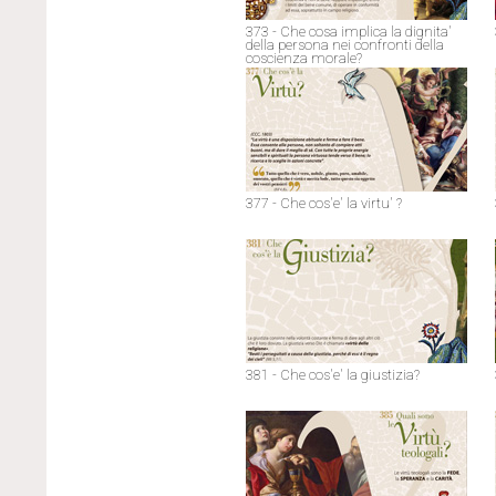
373 - Che cosa implica la dignita'
della persona nei confronti della
coscienza morale?
377 - Che cos'e' la virtu' ?
381 - Che cos'e' la giustizia?