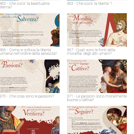
362 - Che cos'e' la beatitudine
363 - Che cos'e' la liberta' ?
eterna?
366 - Come si colloca la liberta'
367 - Quali sono le fonti della
umana nell'ordine della salvezza?
moralita' degli atti umani?
370 - Che cosa sono le passioni?
371 - Le passioni sono moralmente
buone o cattive?