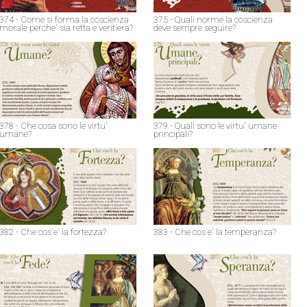
374 - Come si forma la coscienza
375 - Quali norme la coscienza
morale perche' sia retta e veritiera?
deve sempre seguire?
378 - Che cosa sono le virtu'
379 - Quali sono le virtu' umane
umane?
principali?
382 - Che cos'e' la fortezza?
383 - Che cos'e' la temperanza?