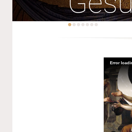
Ges
Error load