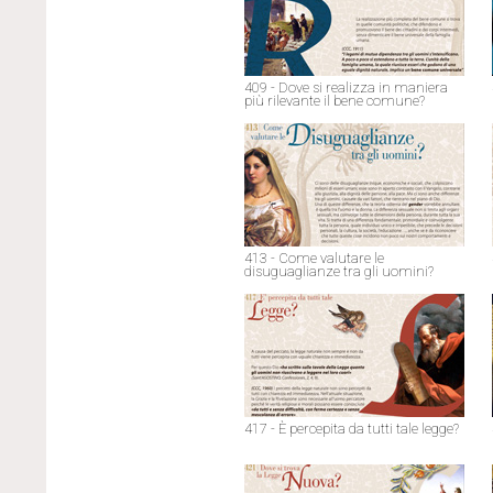
409 - Dove si realizza in maniera
più rilevante il bene comune?
413 - Come valutare le
disuguaglianze tra gli uomini?
417 - È percepita da tutti tale legge?