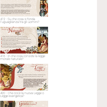
412 - Su che cosa si fonda
l'uguaglianza tra gli uomini?
416 - In che cosa consiste la legge
morale naturale?
420 - Che cos'è la nuova Legge o
Legge evangelica?