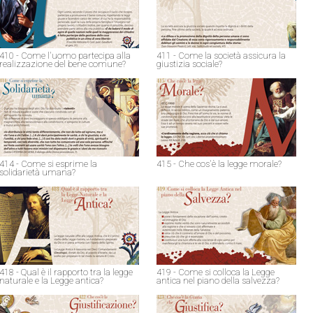
410 - Come l'uomo partecipa alla
411 - Come la società assicura la
realizzazione del bene comune?
giustizia sociale?
414 - Come si esprime la
415 - Che cos'è la legge morale?
solidarietà umana?
418 - Qual è il rapporto tra la legge
419 - Come si colloca la Legge
naturale e la Legge antica?
antica nel piano della salvezza?