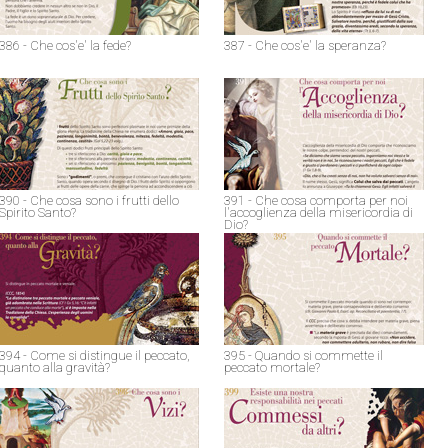
386 - Che cos'e' la fede?
387 - Che cos'e' la speranza?
390 - Che cosa sono i frutti dello
391 - Che cosa comporta per noi
Spirito Santo?
l'accoglienza della misericordia di
Dio?
394 - Come si distingue il peccato,
395 - Quando si commette il
quanto alla gravità?
peccato mortale?