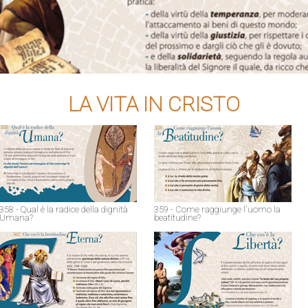
LA VITA IN CRISTO
358 - Qual è la radice della dignità
359 - Come raggiunge l'uomo la
Umana?
beatitudine?