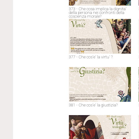
373 - Che cosa implica la dignita'
della persona nei confronti della
coscienza morale?
377 - Che cos'e' la virtu' ?
381 - Che cos'e' la giustizia?