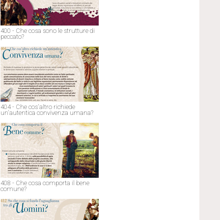
400 - Che cosa sono le strutture di
peccato?
404 - Che cos'altro richiede
un'autentica convivenza umana?
408 - Che cosa comporta il bene
comune?