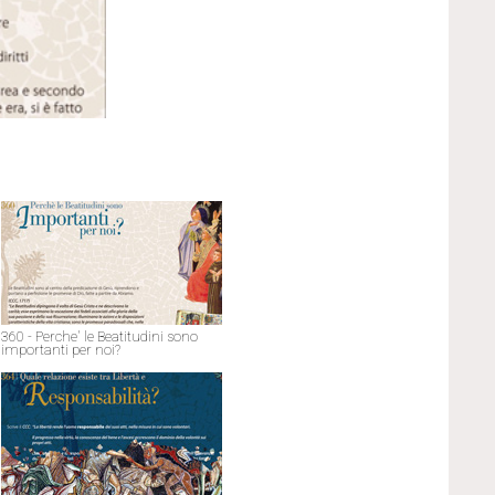
360 - Perche' le Beatitudini sono
importanti per noi?