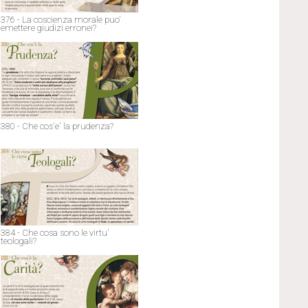
376 - La coscienza morale puo'
emettere giudizi erronei?
380 - Che cos'e' la prudenza?
384 - Che cosa sono le virtu'
teologali?