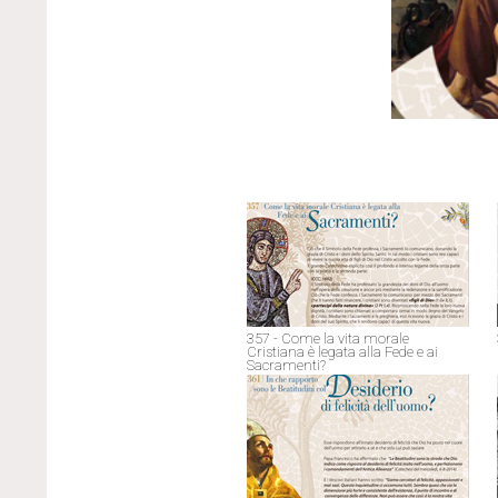
357 - Come la vita morale
Cristiana è legata alla Fede e ai
Sacramenti?