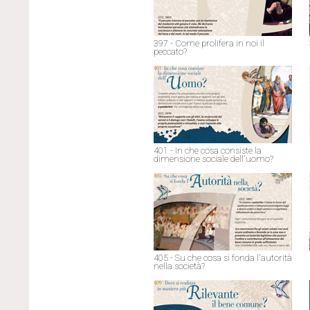
397 - Come prolifera in noi il
peccato?
401 - In che cosa consiste la
dimensione sociale dell'uomo?
405 - Su che cosa si fonda l'autorità
nella società?