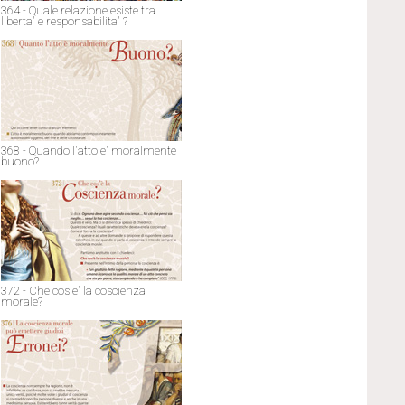
364 - Quale relazione esiste tra
liberta' e responsabilita' ?
368 - Quando l'atto e' moralmente
buono?
372 - Che cos'e' la coscienza
morale?