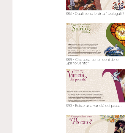
385 - Quali sono le virtu ' teologali ?
389 - Che cosa sono i doni dello
Spirito Santo?
393 - Esiste una varietà dei peccati