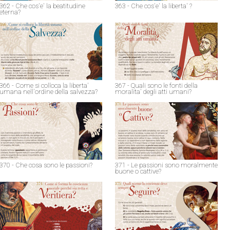
362 - Che cos'e' la beatitudine
363 - Che cos'e' la liberta' ?
eterna?
366 - Come si colloca la liberta'
367 - Quali sono le fonti della
umana nell'ordine della salvezza?
moralita' degli atti umani?
370 - Che cosa sono le passioni?
371 - Le passioni sono moralmente
buone o cattive?