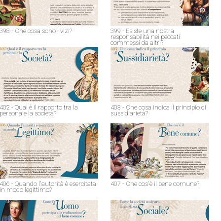
398 - Che cosa sono i vizi?
399 - Esiste una nostra
responsabilità nei peccati
commessi da altri?
402 - Qual è il rapporto tra la
403 - Che cosa indica il principio di
persona e la società?
sussidiarietà?
406 - Quando l'autorità è esercitata
407 - Che cos'è il bene comune?
in modo legittimo?