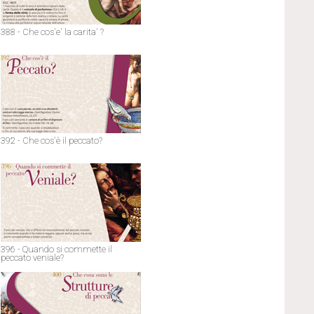
388 - Che cos'e' la carita' ?
392 - Che cos'è il peccato?
396 - Quando si commette il
peccato veniale?