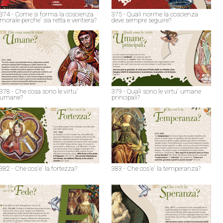
374 - Come si forma la coscienza
375 - Quali norme la coscienza
morale perche' sia retta e veritiera?
deve sempre seguire?
378 - Che cosa sono le virtu'
379 - Quali sono le virtu' umane
umane?
principali?
382 - Che cos'e' la fortezza?
383 - Che cos'e' la temperanza?