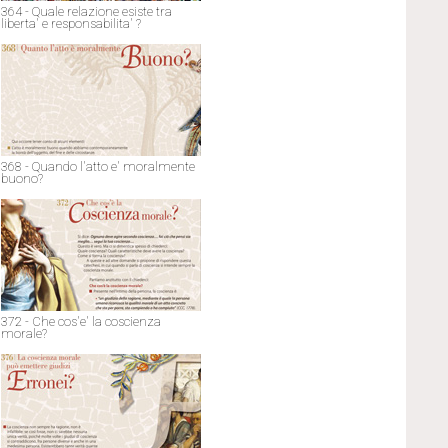
364 - Quale relazione esiste tra
liberta' e responsabilita' ?
368 - Quando l'atto e' moralmente
buono?
372 - Che cos'e' la coscienza
morale?