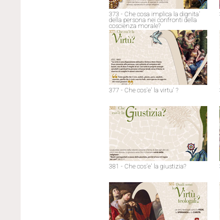
373 - Che cosa implica la dignita'
della persona nei confronti della
coscienza morale?
377 - Che cos'e' la virtu' ?
381 - Che cos'e' la giustizia?