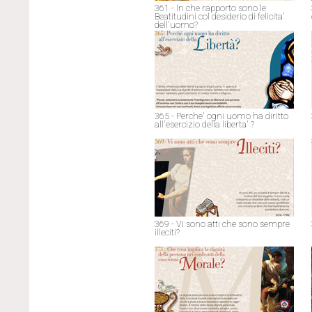
361 - In che rapporto sono le
Beatitudini col desiderio di felicita'
dell'uomo?
365 - Perche' ogni uomo ha diritto
all'esercizio della liberta' ?
369 - Vi sono atti che sono sempre
illeciti?