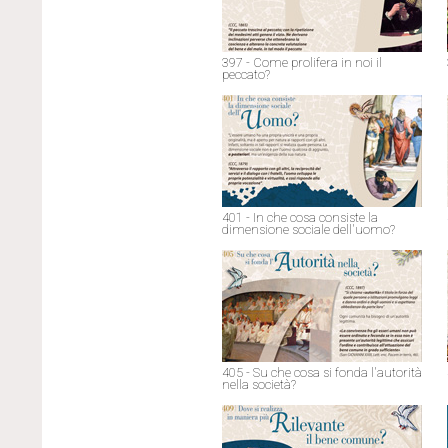
397 - Come prolifera in noi il
peccato?
401 - In che cosa consiste la
dimensione sociale dell'uomo?
405 - Su che cosa si fonda l'autorità
nella società?