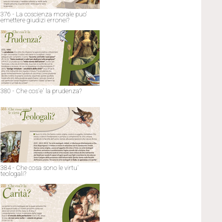
376 - La coscienza morale puo'
emettere giudizi erronei?
380 - Che cos'e' la prudenza?
384 - Che cosa sono le virtu'
teologali?