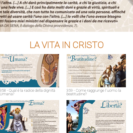
LA VITA IN CRISTO
358 - Qual è la radice della dignità
359 - Come raggiunge l'uomo la
Umana?
beatitudine?