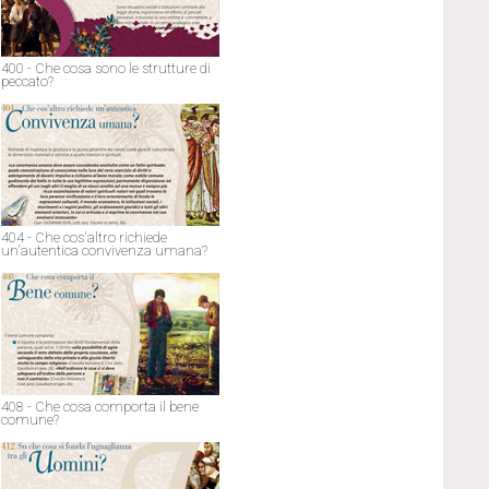
400 - Che cosa sono le strutture di
peccato?
404 - Che cos'altro richiede
un'autentica convivenza umana?
408 - Che cosa comporta il bene
comune?