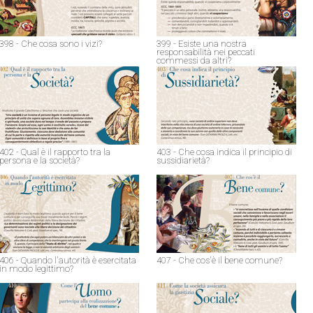
398 - Che cosa sono i vizi?
399 - Esiste una nostra
responsabilità nei peccati
commessi da altri?
402 - Qual è il rapporto tra la
403 - Che cosa indica il principio di
persona e la società?
sussidiarietà?
406 - Quando l'autorità è esercitata
407 - Che cos'è il bene comune?
in modo legittimo?