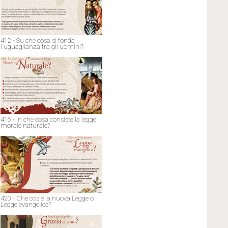
412 - Su che cosa si fonda
l'uguaglianza tra gli uomini?
416 - In che cosa consiste la legge
morale naturale?
420 - Che cos'è la nuova Legge o
Legge evangelica?