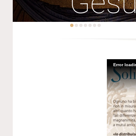
Ges
Error load