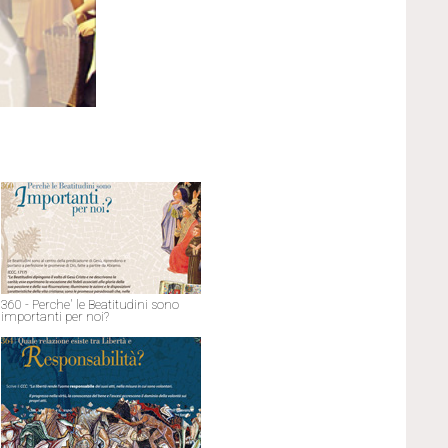
360 - Perche' le Beatitudini sono
importanti per noi?