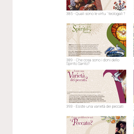
385 - Quali sono le virtu ' teologali ?
389 - Che cosa sono i doni dello
Spirito Santo?
393 - Esiste una varietà dei peccati