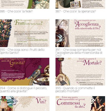
386 - Che cos'e' la fede?
387 - Che cos'e' la speranza?
390 - Che cosa sono i frutti dello
391 - Che cosa comporta per noi
Spirito Santo?
l'accoglienza della misericordia di
Dio?
394 - Come si distingue il peccato,
395 - Quando si commette il
quanto alla gravità?
peccato mortale?