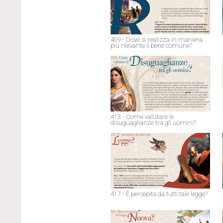
409 - Dove si realizza in maniera
più rilevante il bene comune?
413 - Come valutare le
disuguaglianze tra gli uomini?
417 - È percepita da tutti tale legge?