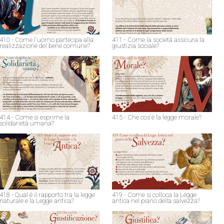
410 - Come l'uomo partecipa alla
411 - Come la società assicura la
realizzazione del bene comune?
giustizia sociale?
414 - Come si esprime la
415 - Che cos'è la legge morale?
solidarietà umana?
418 - Qual è il rapporto tra la legge
419 - Come si colloca la Legge
naturale e la Legge antica?
antica nel piano della salvezza?