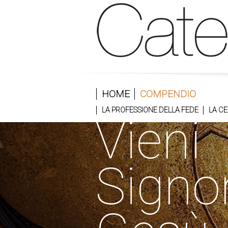
HOME
COMPENDIO
LA PROFESSIONE DELLA FEDE
LA C
Vieni
Signo