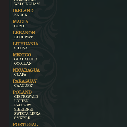
WALSINGHAM
IRELAND
KNOCK
MALTA
GOZO
LEBANON
BECHWAT
LITHUANIA
SILUVA
MEXICO
GUADALUPE
OCOTLAN
NICARAGUA
CUAPA
PARAGUAY
CAACUPE'
POLAND
GIETRZWALD
LICHEN
RZESZOW
SIEKIERKI
SWIETA LIPKA
SZCZYRK
PORTUGAL