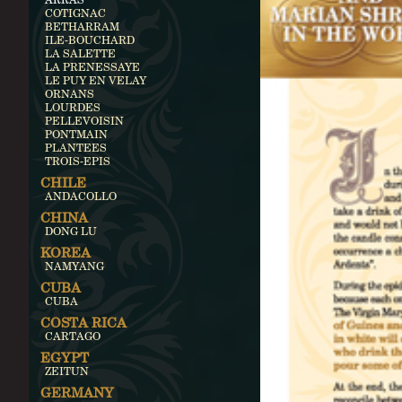
COTIGNAC
BETHARRAM
ILE-BOUCHARD
LA SALETTE
LA PRENESSAYE
LE PUY EN VELAY
ORNANS
LOURDES
PELLEVOISIN
PONTMAIN
PLANTEES
TROIS-EPIS
CHILE
ANDACOLLO
CHINA
DONG LU
KOREA
NAMYANG
CUBA
CUBA
COSTA RICA
CARTAGO
EGYPT
ZEITUN
GERMANY