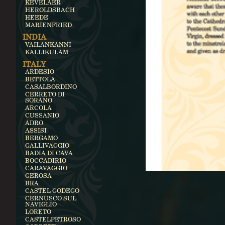
KEVELAER
HEROLDSBACH
HEEDE
MARIENFRIED
INDIA
VAILANKANNI
KALLIKULAM
ITALY
ARDESIO
BETTOLA
CASALBORDINO
CERRETO DI
SORANO
ARCOLA
CUSSANIO
ADRO
ASSISI
BERGAMO
GALLIVAGGIO
BADIA DI CAVA
BOCCADIRIO
CARAVAGGIO
GEROSA
BRA
CASTEL GODEGO
CERNUSCO SUL
NAVIGLIO
LORETO
CASTELPETROSO