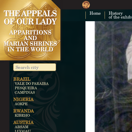
Home
History
of the exhib
BRAZIL
VALE DO PARAIBA
PESQUEIRA
CAMPINAS
NIGERIA
AOKPE
RWANDA
KIBEHO
AUSTRIA
ABSAM
LUGGAU