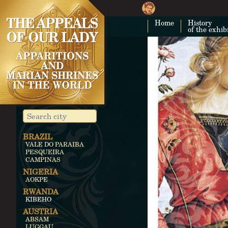
Home
History
of the exhib
BRAZIL
VALE DO PARAIBA
PESQUEIRA
CAMPINAS
NIGERIA
AOKPE
RWANDA
KIBEHO
AUSTRIA
ABSAM
LUGGAU