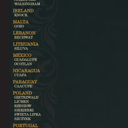
WALSINGHAM
IRELAND
KNOCK
MALTA
GOZO
LEBANON
BECHWAT
LITHUANIA
SILUVA
MEXICO
GUADALUPE
OCOTLAN
NICARAGUA
CUAPA
PARAGUAY
CAACUPE'
POLAND
GIETRZWALD
LICHEN
RZESZOW
SIEKIERKI
SWIETA LIPKA
SZCZYRK
PORTUGAL