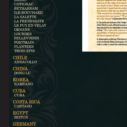
COTIGNAC
BETHARRAM
ILE-BOUCHARD
LA SALETTE
LA PRENESSAYE
LE PUY EN VELAY
ORNANS
LOURDES
PELLEVOISIN
PONTMAIN
PLANTEES
TROIS-EPIS
CHILE
ANDACOLLO
CHINA
DONG LU
KOREA
NAMYANG
CUBA
CUBA
COSTA RICA
CARTAGO
EGYPT
ZEITUN
GERMANY