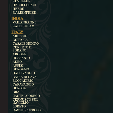
KEVELAER
HEROLDSBACH
HEEDE
MARIENFRIED
INDIA
VAILANKANNI
KALLIKULAM
ITALY
ARDESIO
BETTOLA
CASALBORDINO
CERRETO DI
SORANO
ARCOLA
CUSSANIO
ADRO
ASSISI
BERGAMO
GALLIVAGGIO
BADIA DI CAVA
BOCCADIRIO
CARAVAGGIO
GEROSA
BRA
CASTEL GODEGO
CERNUSCO SUL
NAVIGLIO
LORETO
CASTELPETROSO