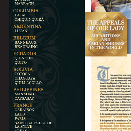
MARBACH
COLOMBIA
LAJAS
CHIQUINQUIRÁ
ARGENTINA
LUJAN
BELGIUM
BANNEAUX
BEAURAING
ECUADOR
QUINCHE
QUITO
BOLIVIA
COTOCA
CHAGUAYA
QUILLACOLLO
PHILIPPINES
MANAOAG
CAYSASAY
FRANCE
GARAISON
LAUS
PARIS
SAINT BAUZILLE DE
LA SYLVE
ARRAS