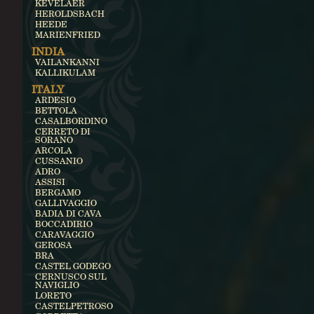
KEVELAER
HEROLDSBACH
HEEDE
MARIENFRIED
INDIA
VAILANKANNI
KALLIKULAM
ITALY
ARDESIO
BETTOLA
CASALBORDINO
CERRETO DI
SORANO
ARCOLA
CUSSANIO
ADRO
ASSISI
BERGAMO
GALLIVAGGIO
BADIA DI CAVA
BOCCADIRIO
CARAVAGGIO
GEROSA
BRA
CASTEL GODEGO
CERNUSCO SUL
NAVIGLIO
LORETO
CASTELPETROSO