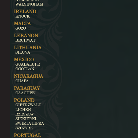
WALSINGHAM
IRELAND
KNOCK
MALTA
GOZO
LEBANON
BECHWAT
LITHUANIA
SILUVA
MEXICO
GUADALUPE
OCOTLAN
NICARAGUA
CUAPA
PARAGUAY
CAACUPE'
POLAND
GIETRZWALD
LICHEN
RZESZOW
SIEKIERKI
SWIETA LIPKA
SZCZYRK
PORTUGAL