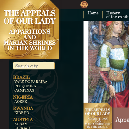
Home
History
of the exhib
BRAZIL
VALE DO PARAIBA
PESQUEIRA
CAMPINAS
NIGERIA
AOKPE
RWANDA
KIBEHO
AUSTRIA
ABSAM
LUGGAU