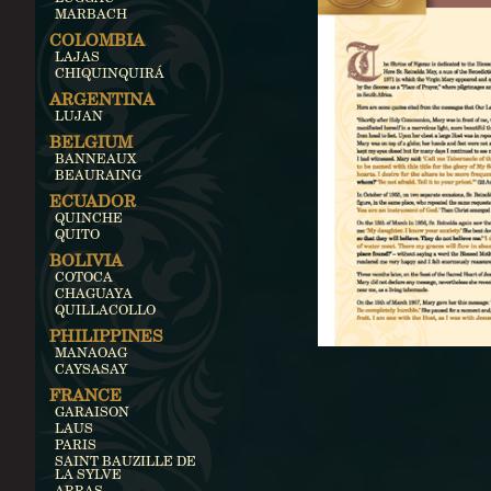
MARBACH
COLOMBIA
LAJAS
CHIQUINQUIRÁ
ARGENTINA
LUJAN
BELGIUM
BANNEAUX
BEAURAING
ECUADOR
QUINCHE
QUITO
BOLIVIA
COTOCA
CHAGUAYA
QUILLACOLLO
PHILIPPINES
MANAOAG
CAYSASAY
FRANCE
GARAISON
LAUS
PARIS
SAINT BAUZILLE DE
LA SYLVE
ARRAS