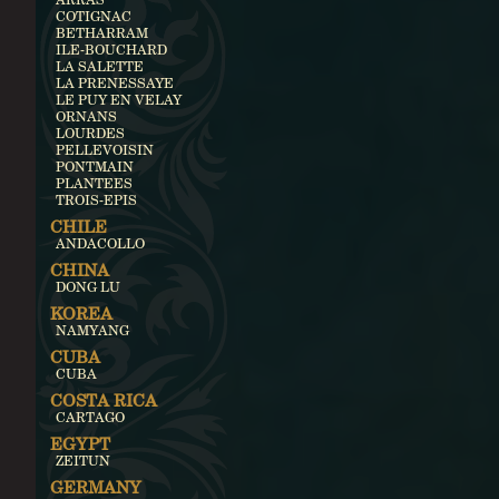
COTIGNAC
BETHARRAM
ILE-BOUCHARD
LA SALETTE
LA PRENESSAYE
LE PUY EN VELAY
ORNANS
LOURDES
PELLEVOISIN
PONTMAIN
PLANTEES
TROIS-EPIS
CHILE
ANDACOLLO
CHINA
DONG LU
KOREA
NAMYANG
CUBA
CUBA
COSTA RICA
CARTAGO
EGYPT
ZEITUN
GERMANY