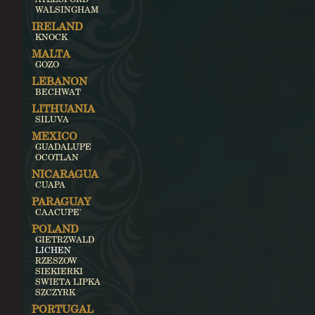
WALSINGHAM
IRELAND
KNOCK
MALTA
GOZO
LEBANON
BECHWAT
LITHUANIA
SILUVA
MEXICO
GUADALUPE
OCOTLAN
NICARAGUA
CUAPA
PARAGUAY
CAACUPE'
POLAND
GIETRZWALD
LICHEN
RZESZOW
SIEKIERKI
SWIETA LIPKA
SZCZYRK
PORTUGAL