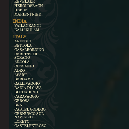
KEVELAER
HEROLDSBACH
HEEDE
MARIENFRIED
INDIA
VAILANKANNI
KALLIKULAM
ITALY
ARDESIO
BETTOLA
CASALBORDINO
CERRETO DI
SORANO
ARCOLA
CUSSANIO
ADRO
ASSISI
BERGAMO
GALLIVAGGIO
BADIA DI CAVA
BOCCADIRIO
CARAVAGGIO
GEROSA
BRA
CASTEL GODEGO
CERNUSCO SUL
NAVIGLIO
LORETO
CASTELPETROSO