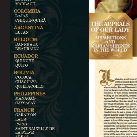
MARBACH
COLOMBIA
LAJAS
CHIQUINQUIRÁ
ARGENTINA
LUJAN
BELGIUM
BANNEAUX
BEAURAING
ECUADOR
QUINCHE
QUITO
BOLIVIA
COTOCA
CHAGUAYA
QUILLACOLLO
PHILIPPINES
MANAOAG
CAYSASAY
FRANCE
GARAISON
LAUS
PARIS
SAINT BAUZILLE DE
LA SYLVE
ARRAS