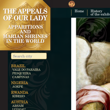
Home
History
of the exhib
BRAZIL
VALE DO PARAIBA
PESQUEIRA
CAMPINAS
NIGERIA
AOKPE
RWANDA
KIBEHO
AUSTRIA
ABSAM
LUGGAU