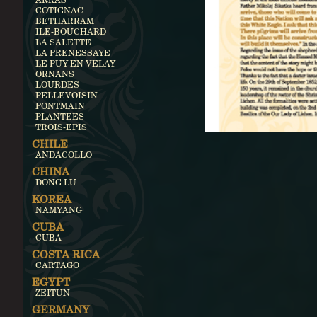
COTIGNAC
BETHARRAM
ILE-BOUCHARD
LA SALETTE
LA PRENESSAYE
LE PUY EN VELAY
ORNANS
LOURDES
PELLEVOISIN
PONTMAIN
PLANTEES
TROIS-EPIS
CHILE
ANDACOLLO
CHINA
DONG LU
KOREA
NAMYANG
CUBA
CUBA
COSTA RICA
CARTAGO
EGYPT
ZEITUN
GERMANY