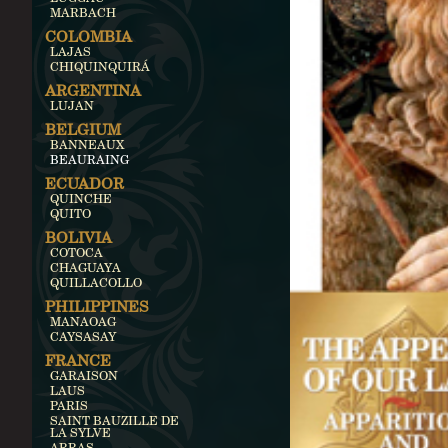
MARBACH
COLOMBIA
LAJAS
CHIQUINQUIRÁ
ARGENTINA
LUJAN
BELGIUM
BANNEAUX
BEAURAING
ECUADOR
QUINCHE
QUITO
BOLIVIA
COTOCA
CHAGUAYA
QUILLACOLLO
PHILIPPINES
MANAOAG
CAYSASAY
FRANCE
GARAISON
LAUS
PARIS
SAINT BAUZILLE DE
LA SYLVE
ARRAS