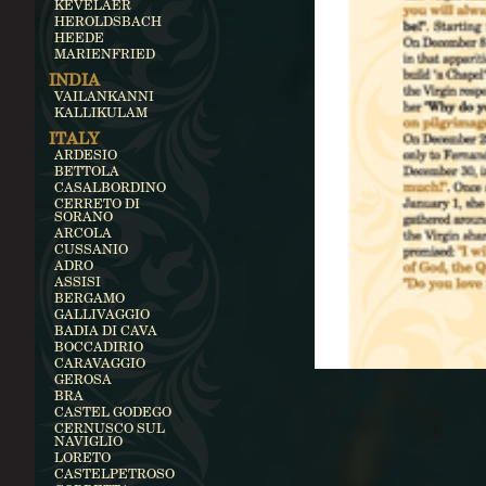
KEVELAER
HEROLDSBACH
HEEDE
MARIENFRIED
INDIA
VAILANKANNI
KALLIKULAM
ITALY
ARDESIO
BETTOLA
CASALBORDINO
CERRETO DI
SORANO
ARCOLA
CUSSANIO
ADRO
ASSISI
BERGAMO
GALLIVAGGIO
BADIA DI CAVA
BOCCADIRIO
CARAVAGGIO
GEROSA
BRA
CASTEL GODEGO
CERNUSCO SUL
NAVIGLIO
LORETO
CASTELPETROSO