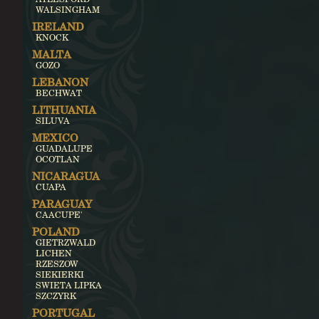
WALSINGHAM
IRELAND
KNOCK
MALTA
GOZO
LEBANON
BECHWAT
LITHUANIA
SILUVA
MEXICO
GUADALUPE
OCOTLAN
NICARAGUA
CUAPA
PARAGUAY
CAACUPE'
POLAND
GIETRZWALD
LICHEN
RZESZOW
SIEKIERKI
SWIETA LIPKA
SZCZYRK
PORTUGAL