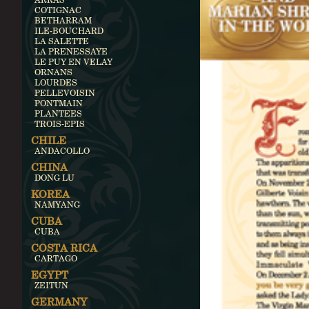
COTIGNAC
BETHARRAM
ILE-BOUCHARD
LA SALETTE
LA PRENESSAYE
LE PUY EN VELAY
ORNANS
LOURDES
PELLEVOISIN
PONTMAIN
PLANTEES
TROIS-EPIS
CHILE
ANDACOLLO
CHINA
DONG LU
KOREA
NAMYANG
CUBA
CUBA
COSTA RICA
CARTAGO
EGYPT
ZEITUN
GERMANY