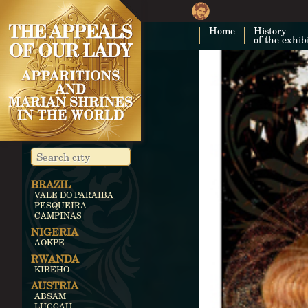
Home
History
of the exhib
BRAZIL
VALE DO PARAIBA
PESQUEIRA
CAMPINAS
NIGERIA
AOKPE
RWANDA
KIBEHO
AUSTRIA
ABSAM
LUGGAU