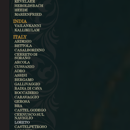
KEVELAER
HEROLDSBACH
HEEDE
MARIENFRIED
INDIA
VAILANKANNI
KALLIKULAM
ITALY
ARDESIO
BETTOLA
CASALBORDINO
CERRETO DI
SORANO
ARCOLA
CUSSANIO
ADRO
ASSISI
BERGAMO
GALLIVAGGIO
BADIA DI CAVA
BOCCADIRIO
CARAVAGGIO
GEROSA
BRA
CASTEL GODEGO
CERNUSCO SUL
NAVIGLIO
LORETO
CASTELPETROSO