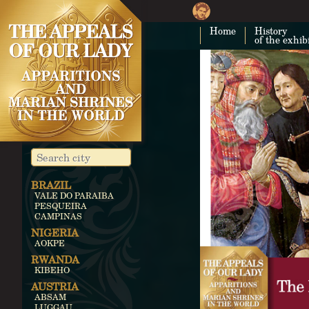
Home
History
of the exhib
BRAZIL
VALE DO PARAIBA
PESQUEIRA
CAMPINAS
NIGERIA
AOKPE
RWANDA
KIBEHO
AUSTRIA
ABSAM
LUGGAU