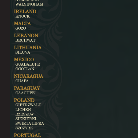
WALSINGHAM
IRELAND
KNOCK
MALTA
GOZO
LEBANON
BECHWAT
LITHUANIA
SILUVA
MEXICO
GUADALUPE
OCOTLAN
NICARAGUA
CUAPA
PARAGUAY
CAACUPE'
POLAND
GIETRZWALD
LICHEN
RZESZOW
SIEKIERKI
SWIETA LIPKA
SZCZYRK
PORTUGAL