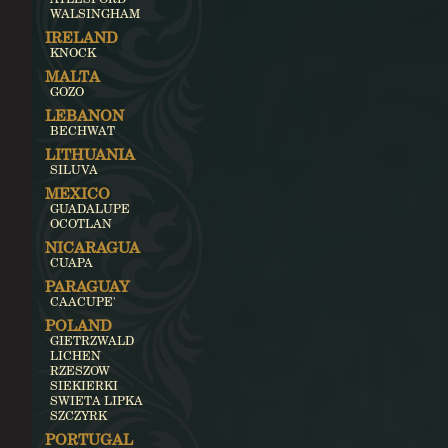
WALSINGHAM
IRELAND
KNOCK
MALTA
GOZO
LEBANON
BECHWAT
LITHUANIA
SILUVA
MEXICO
GUADALUPE
OCOTLAN
NICARAGUA
CUAPA
PARAGUAY
CAACUPE'
POLAND
GIETRZWALD
LICHEN
RZESZOW
SIEKIERKI
SWIETA LIPKA
SZCZYRK
PORTUGAL