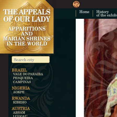
Home
History
of the exhib
BRAZIL
VALE DO PARAIBA
PESQUEIRA
CAMPINAS
NIGERIA
AOKPE
RWANDA
KIBEHO
AUSTRIA
ABSAM
LUGGAU