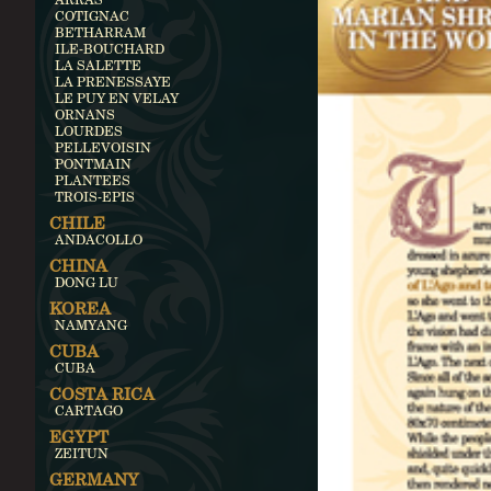
COTIGNAC
BETHARRAM
ILE-BOUCHARD
LA SALETTE
LA PRENESSAYE
LE PUY EN VELAY
ORNANS
LOURDES
PELLEVOISIN
PONTMAIN
PLANTEES
TROIS-EPIS
CHILE
ANDACOLLO
CHINA
DONG LU
KOREA
NAMYANG
CUBA
CUBA
COSTA RICA
CARTAGO
EGYPT
ZEITUN
GERMANY