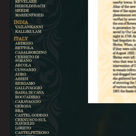
KEVELAER
HEROLDSBACH
HEEDE
MARIENFRIED
INDIA
VAILANKANNI
KALLIKULAM
ITALY
ARDESIO
BETTOLA
CASALBORDINO
CERRETO DI
SORANO
ARCOLA
CUSSANIO
ADRO
ASSISI
BERGAMO
GALLIVAGGIO
BADIA DI CAVA
BOCCADIRIO
CARAVAGGIO
GEROSA
BRA
CASTEL GODEGO
CERNUSCO SUL
NAVIGLIO
LORETO
CASTELPETROSO