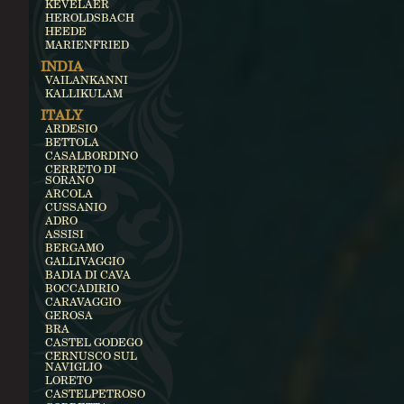
KEVELAER
HEROLDSBACH
HEEDE
MARIENFRIED
INDIA
VAILANKANNI
KALLIKULAM
ITALY
ARDESIO
BETTOLA
CASALBORDINO
CERRETO DI
SORANO
ARCOLA
CUSSANIO
ADRO
ASSISI
BERGAMO
GALLIVAGGIO
BADIA DI CAVA
BOCCADIRIO
CARAVAGGIO
GEROSA
BRA
CASTEL GODEGO
CERNUSCO SUL
NAVIGLIO
LORETO
CASTELPETROSO