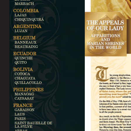
MARBACH
COLOMBIA
LAJAS
CHIQUINQUIRÁ
ARGENTINA
LUJAN
BELGIUM
BANNEAUX
BEAURAING
ECUADOR
QUINCHE
QUITO
BOLIVIA
COTOCA
CHAGUAYA
QUILLACOLLO
PHILIPPINES
MANAOAG
CAYSASAY
FRANCE
GARAISON
LAUS
PARIS
SAINT BAUZILLE DE
LA SYLVE
ARRAS