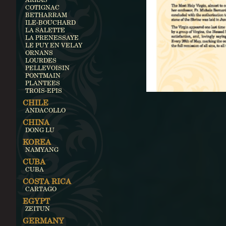
COTIGNAC
BETHARRAM
ILE-BOUCHARD
LA SALETTE
LA PRENESSAYE
LE PUY EN VELAY
ORNANS
LOURDES
PELLEVOISIN
PONTMAIN
PLANTEES
TROIS-EPIS
CHILE
ANDACOLLO
CHINA
DONG LU
KOREA
NAMYANG
CUBA
CUBA
COSTA RICA
CARTAGO
EGYPT
ZEITUN
GERMANY