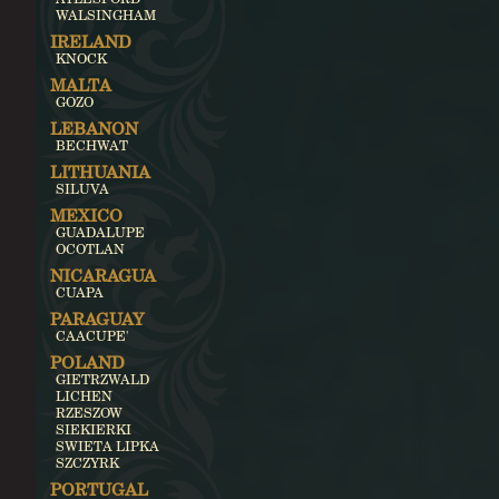
WALSINGHAM
IRELAND
KNOCK
MALTA
GOZO
LEBANON
BECHWAT
LITHUANIA
SILUVA
MEXICO
GUADALUPE
OCOTLAN
NICARAGUA
CUAPA
PARAGUAY
CAACUPE'
POLAND
GIETRZWALD
LICHEN
RZESZOW
SIEKIERKI
SWIETA LIPKA
SZCZYRK
PORTUGAL