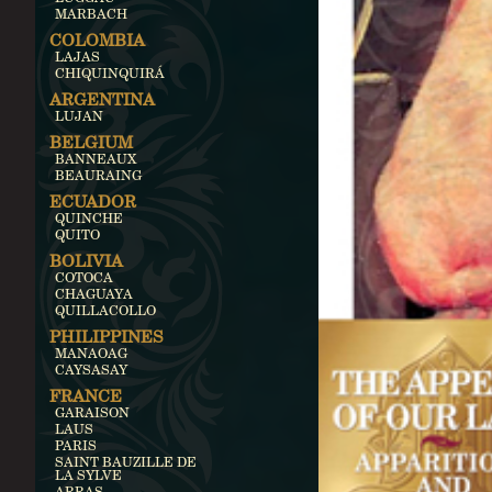
MARBACH
COLOMBIA
LAJAS
CHIQUINQUIRÁ
ARGENTINA
LUJAN
BELGIUM
BANNEAUX
BEAURAING
ECUADOR
QUINCHE
QUITO
BOLIVIA
COTOCA
CHAGUAYA
QUILLACOLLO
PHILIPPINES
MANAOAG
CAYSASAY
FRANCE
GARAISON
LAUS
PARIS
SAINT BAUZILLE DE
LA SYLVE
ARRAS