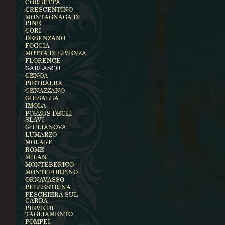
CORBETTA
CRESCENTINO
MONTAGNAGA DI
PINE'
CORI
DESENZANO
FOGGIA
MOTTA DI LIVENZA
FLORENCE
GARLASCO
GENOA
PIETRALBA
GENAZZANO
GHISALBA
IMOLA
PORZUS DEGLI
SLAVI
GIULIANOVA
LUMARZO
MOLARE
ROME
MILAN
MONTEBERICO
MONTEFORTINO
ORNAVASSO
PELLESTRINA
PESCHIERA SUL
GARDA
PIEVE DI
TAGLIAMENTO
POMPEI