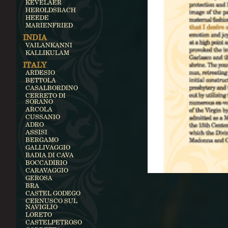
KEVELAER
HEROLDSBACH
HEEDE
MARIENFRIED
INDIA
VAILANKANNI
KALLIKULAM
ITALY
ARDESIO
BETTOLA
CASALBORDINO
CERRETO DI
SORANO
ARCOLA
CUSSANIO
ADRO
ASSISI
BERGAMO
GALLIVAGGIO
BADIA DI CAVA
BOCCADIRIO
CARAVAGGIO
GEROSA
BRA
CASTEL GODEGO
CERNUSCO SUL
NAVIGLIO
LORETO
CASTELPETROSO