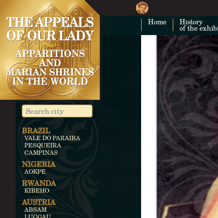
Home
History
of the exhib
BRAZIL
VALE DO PARAIBA
PESQUEIRA
CAMPINAS
NIGERIA
AOKPE
RWANDA
KIBEHO
AUSTRIA
ABSAM
LUGGAU