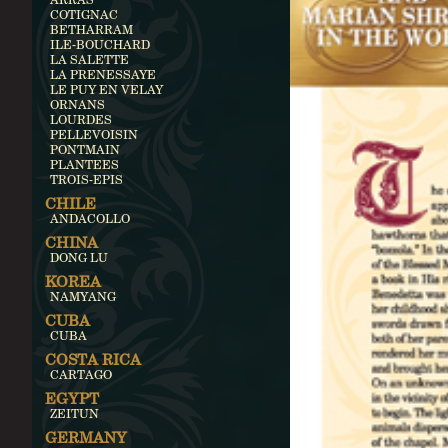
COTIGNAC
BETHARRAM
ILE-BOUCHARD
LA SALETTE
LA PRENESSAYE
LE PUY EN VELAY
ORNANS
LOURDES
PELLEVOISIN
PONTMAIN
PLANTEES
TROIS-EPIS
CHILE
ANDACOLLO
CHINA
DONG LU
KOREA
NAMYANG
CUBA
CUBA
COSTA RICA
CARTAGO
EGYPT
ZEITUN
GERMANY