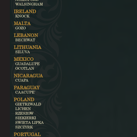
WALSINGHAM
IRELAND
KNOCK
MALTA
GOZO
LEBANON
BECHWAT
LITHUANIA
SILUVA
MEXICO
GUADALUPE
OCOTLAN
NICARAGUA
CUAPA
PARAGUAY
CAACUPE'
POLAND
GIETRZWALD
LICHEN
RZESZOW
SIEKIERKI
SWIETA LIPKA
SZCZYRK
PORTUGAL