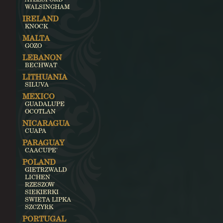
WALSINGHAM
IRELAND
KNOCK
MALTA
GOZO
LEBANON
BECHWAT
LITHUANIA
SILUVA
MEXICO
GUADALUPE
OCOTLAN
NICARAGUA
CUAPA
PARAGUAY
CAACUPE'
POLAND
GIETRZWALD
LICHEN
RZESZOW
SIEKIERKI
SWIETA LIPKA
SZCZYRK
PORTUGAL