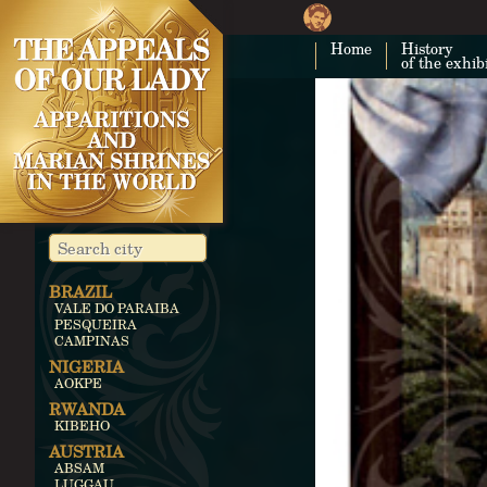
Home
History
of the exhib
BRAZIL
VALE DO PARAIBA
PESQUEIRA
CAMPINAS
NIGERIA
AOKPE
RWANDA
KIBEHO
AUSTRIA
ABSAM
LUGGAU