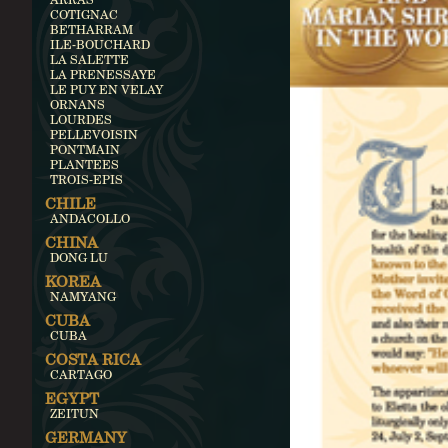
COTIGNAC
BETHARRAM
ILE-BOUCHARD
LA SALETTE
LA PRENESSAYE
LE PUY EN VELAY
ORNANS
LOURDES
PELLEVOISIN
PONTMAIN
PLANTEES
TROIS-EPIS
CHILE
ANDACOLLO
CHINA
DONG LU
KOREA
NAMYANG
CUBA
CUBA
COSTA RICA
CARTAGO
EGYPT
ZEITUN
GERMANY