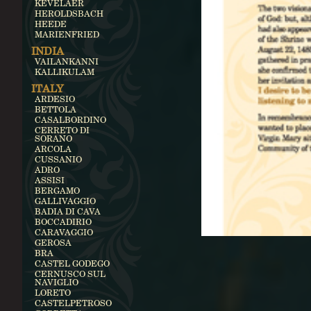
KEVELAER
HEROLDSBACH
HEEDE
MARIENFRIED
INDIA
VAILANKANNI
KALLIKULAM
ITALY
ARDESIO
BETTOLA
CASALBORDINO
CERRETO DI
SORANO
ARCOLA
CUSSANIO
ADRO
ASSISI
BERGAMO
GALLIVAGGIO
BADIA DI CAVA
BOCCADIRIO
CARAVAGGIO
GEROSA
BRA
CASTEL GODEGO
CERNUSCO SUL
NAVIGLIO
LORETO
CASTELPETROSO