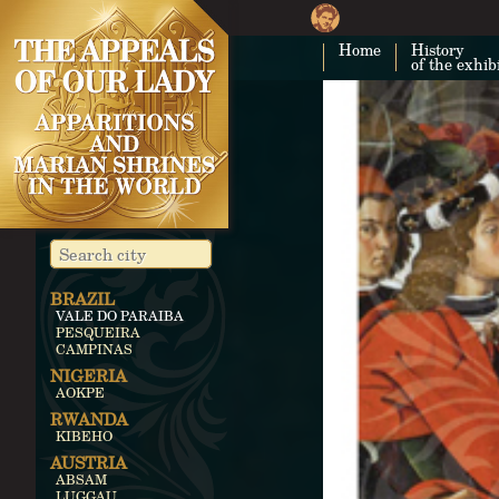
Home
History
of the exhib
BRAZIL
VALE DO PARAIBA
PESQUEIRA
CAMPINAS
NIGERIA
AOKPE
RWANDA
KIBEHO
AUSTRIA
ABSAM
LUGGAU