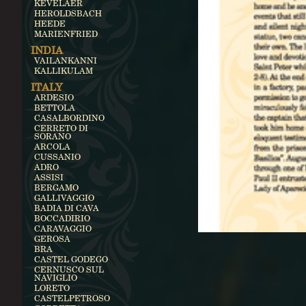
KEVELAER
HEROLDSBACH
HEEDE
MARIENFRIED
INDIA
VAILANKANNI
KALLIKULAM
ITALY
ARDESIO
BETTOLA
CASALBORDINO
CERRETO DI
SORANO
ARCOLA
CUSSANIO
ADRO
ASSISI
BERGAMO
GALLIVAGGIO
BADIA DI CAVA
BOCCADIRIO
CARAVAGGIO
GEROSA
BRA
CASTEL GODEGO
CERNUSCO SUL
NAVIGLIO
LORETO
CASTELPETROSO