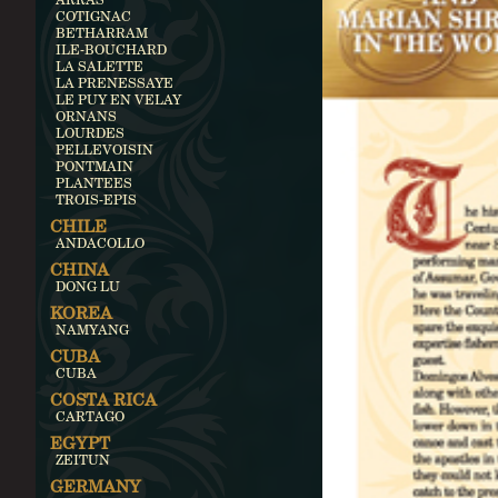
COTIGNAC
BETHARRAM
ILE-BOUCHARD
LA SALETTE
LA PRENESSAYE
LE PUY EN VELAY
ORNANS
LOURDES
PELLEVOISIN
PONTMAIN
PLANTEES
TROIS-EPIS
CHILE
ANDACOLLO
CHINA
DONG LU
KOREA
NAMYANG
CUBA
CUBA
COSTA RICA
CARTAGO
EGYPT
ZEITUN
GERMANY