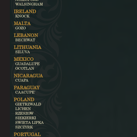
WALSINGHAM
IRELAND
KNOCK
MALTA
GOZO
LEBANON
BECHWAT
LITHUANIA
SILUVA
MEXICO
GUADALUPE
OCOTLAN
NICARAGUA
CUAPA
PARAGUAY
CAACUPE'
POLAND
GIETRZWALD
LICHEN
RZESZOW
SIEKIERKI
SWIETA LIPKA
SZCZYRK
PORTUGAL