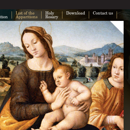
List of the
Holy
Download
Contact us
ition
Apparitions
Rosary
This page can't load Google Maps cor
Do you own this website?
O