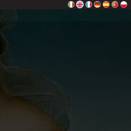
rectly.
K