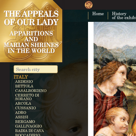
CUBA
COSTA RICA
Home
History
CARTAGO
of the exhib
EGYPT
ZEITUN
GERMANY
KEVELAER
HEROLDSBACH
HEEDE
MARIENFRIED
INDIA
VAILANKANNI
KALLIKULAM
ITALY
ARDESIO
BETTOLA
CASALBORDINO
CERRETO DI
SORANO
ARCOLA
CUSSANIO
ADRO
ASSISI
BERGAMO
GALLIVAGGIO
BADIA DI CAVA
BOCCADIRIO