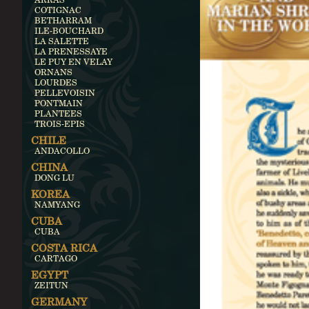
COTIGNAC
BETHARRAM
ILE-BOUCHARD
LA SALETTE
LA PRENESSAYE
LE PUY EN VELAY
ORNANS
LOURDES
PELLEVOISIN
PONTMAIN
PLANTEES
TROIS-EPIS
CHILE
ANDACOLLO
CHINA
DONG LU
KOREA
NAMYANG
CUBA
CUBA
COSTA RICA
CARTAGO
EGYPT
ZEITUN
GERMANY