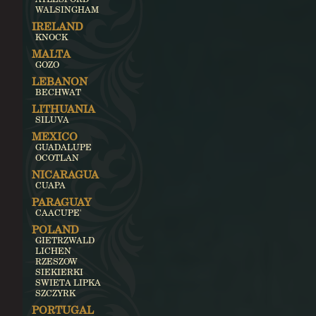
WALSINGHAM
IRELAND
KNOCK
MALTA
GOZO
LEBANON
BECHWAT
LITHUANIA
SILUVA
MEXICO
GUADALUPE
OCOTLAN
NICARAGUA
CUAPA
PARAGUAY
CAACUPE'
POLAND
GIETRZWALD
LICHEN
RZESZOW
SIEKIERKI
SWIETA LIPKA
SZCZYRK
PORTUGAL