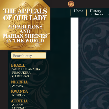
Home
History
of the exhib
BRAZIL
VALE DO PARAIBA
PESQUEIRA
CAMPINAS
NIGERIA
AOKPE
RWANDA
KIBEHO
AUSTRIA
ABSAM
LUGGAU