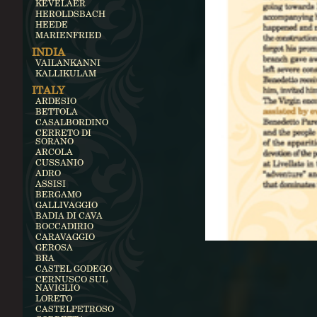
KEVELAER
HEROLDSBACH
HEEDE
MARIENFRIED
INDIA
VAILANKANNI
KALLIKULAM
ITALY
ARDESIO
BETTOLA
CASALBORDINO
CERRETO DI
SORANO
ARCOLA
CUSSANIO
ADRO
ASSISI
BERGAMO
GALLIVAGGIO
BADIA DI CAVA
BOCCADIRIO
CARAVAGGIO
GEROSA
BRA
CASTEL GODEGO
CERNUSCO SUL
NAVIGLIO
LORETO
CASTELPETROSO