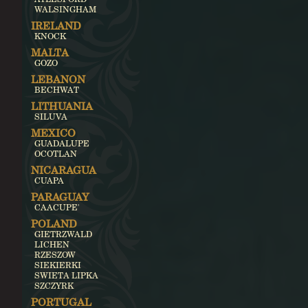
WALSINGHAM
IRELAND
KNOCK
MALTA
GOZO
LEBANON
BECHWAT
LITHUANIA
SILUVA
MEXICO
GUADALUPE
OCOTLAN
NICARAGUA
CUAPA
PARAGUAY
CAACUPE'
POLAND
GIETRZWALD
LICHEN
RZESZOW
SIEKIERKI
SWIETA LIPKA
SZCZYRK
PORTUGAL