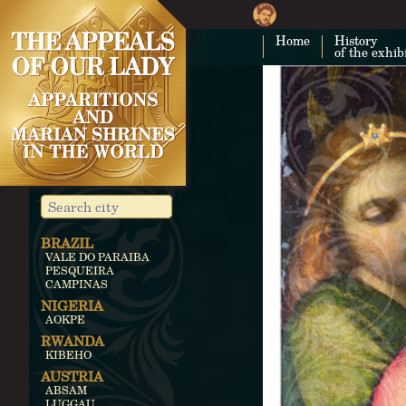
Home
History
of the exhib
BRAZIL
VALE DO PARAIBA
PESQUEIRA
CAMPINAS
NIGERIA
AOKPE
RWANDA
KIBEHO
AUSTRIA
ABSAM
LUGGAU