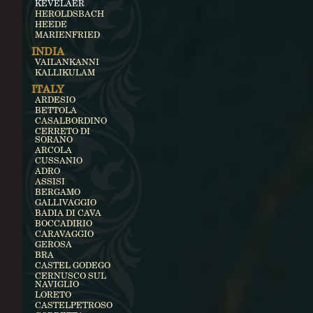
KEVELAER
HEROLDSBACH
HEEDE
MARIENFRIED
INDIA
VAILANKANNI
KALLIKULAM
ITALY
ARDESIO
BETTOLA
CASALBORDINO
CERRETO DI
SORANO
ARCOLA
CUSSANIO
ADRO
ASSISI
BERGAMO
GALLIVAGGIO
BADIA DI CAVA
BOCCADIRIO
CARAVAGGIO
GEROSA
BRA
CASTEL GODEGO
CERNUSCO SUL
NAVIGLIO
LORETO
CASTELPETROSO