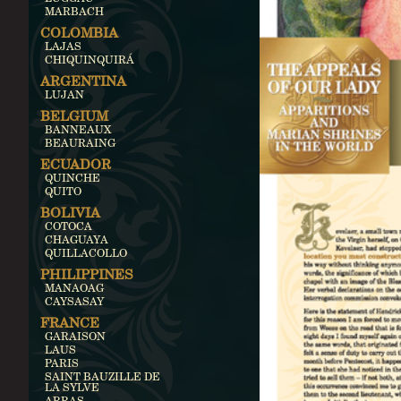
MARBACH
COLOMBIA
LAJAS
CHIQUINQUIRÁ
ARGENTINA
LUJAN
BELGIUM
BANNEAUX
BEAURAING
ECUADOR
QUINCHE
QUITO
BOLIVIA
COTOCA
CHAGUAYA
QUILLACOLLO
PHILIPPINES
MANAOAG
CAYSASAY
FRANCE
GARAISON
LAUS
PARIS
SAINT BAUZILLE DE
LA SYLVE
ARRAS