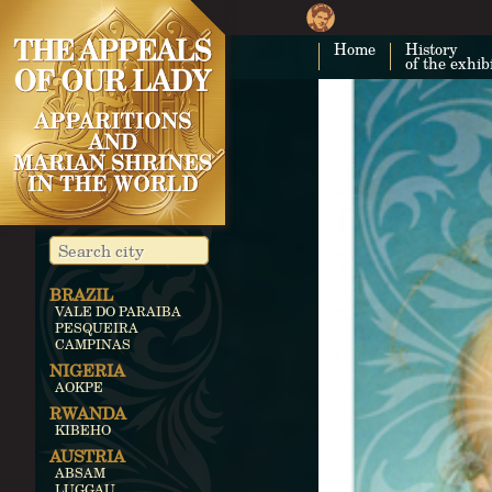
Home
History
of the exhib
BRAZIL
VALE DO PARAIBA
PESQUEIRA
CAMPINAS
NIGERIA
AOKPE
RWANDA
KIBEHO
AUSTRIA
ABSAM
LUGGAU