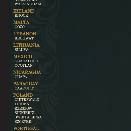
WALSINGHAM
IRELAND
KNOCK
MALTA
GOZO
LEBANON
BECHWAT
LITHUANIA
SILUVA
MEXICO
GUADALUPE
OCOTLAN
NICARAGUA
CUAPA
PARAGUAY
CAACUPE'
POLAND
GIETRZWALD
LICHEN
RZESZOW
SIEKIERKI
SWIETA LIPKA
SZCZYRK
PORTUGAL