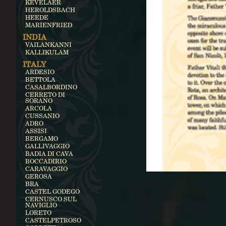
KEVELAER
HEROLDSBACH
HEEDE
MARIENFRIED
INDIA
VAILANKANNI
KALLIKULAM
ITALY
ARDESIO
BETTOLA
CASALBORDINO
CERRETO DI
SORANO
ARCOLA
CUSSANIO
ADRO
ASSISI
BERGAMO
GALLIVAGGIO
BADIA DI CAVA
BOCCADIRIO
CARAVAGGIO
GEROSA
BRA
CASTEL GODEGO
CERNUSCO SUL
NAVIGLIO
LORETO
CASTELPETROSO