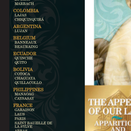
MARBACH
COLOMBIA
LAJAS
CHIQUINQUIRÁ
ARGENTINA
LUJAN
BELGIUM
BANNEAUX
BEAURAING
ECUADOR
QUINCHE
QUITO
BOLIVIA
COTOCA
CHAGUAYA
QUILLACOLLO
PHILIPPINES
MANAOAG
CAYSASAY
FRANCE
GARAISON
LAUS
PARIS
SAINT BAUZILLE DE
LA SYLVE
ARRAS