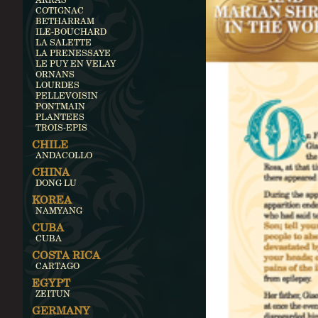
COTIGNAC
BETHARRAM
ILE-BOUCHARD
LA SALETTE
LA PRENESSAYE
LE PUY EN VELAY
ORNANS
LOURDES
PELLEVOISIN
PONTMAIN
PLANTEES
TROIS-EPIS
CHILE
ANDACOLLO
CHINA
DONG LU
KOREA
NAMYANG
CUBA
CUBA
COSTA RICA
CARTAGO
EGYPT
ZEITUN
GERMANY