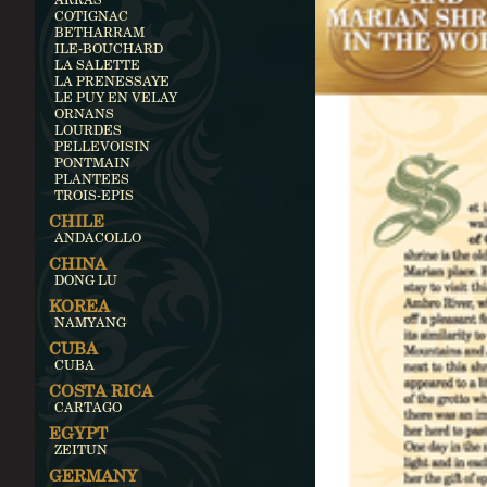
COTIGNAC
BETHARRAM
ILE-BOUCHARD
LA SALETTE
LA PRENESSAYE
LE PUY EN VELAY
ORNANS
LOURDES
PELLEVOISIN
PONTMAIN
PLANTEES
TROIS-EPIS
CHILE
ANDACOLLO
CHINA
DONG LU
KOREA
NAMYANG
CUBA
CUBA
COSTA RICA
CARTAGO
EGYPT
ZEITUN
GERMANY