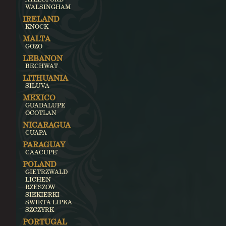
WALSINGHAM
IRELAND
KNOCK
MALTA
GOZO
LEBANON
BECHWAT
LITHUANIA
SILUVA
MEXICO
GUADALUPE
OCOTLAN
NICARAGUA
CUAPA
PARAGUAY
CAACUPE'
POLAND
GIETRZWALD
LICHEN
RZESZOW
SIEKIERKI
SWIETA LIPKA
SZCZYRK
PORTUGAL