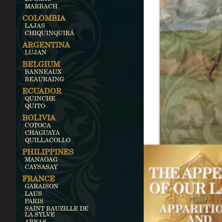
MARBACH
COLOMBIA
LAJAS
CHIQUINQUIRÁ
ARGENTINA
LUJAN
BELGIUM
BANNEAUX
BEAURAING
ECUADOR
QUINCHE
QUITO
BOLIVIA
COTOCA
CHAGUAYA
QUILLACOLLO
PHILIPPINES
MANAOAG
CAYSASAY
FRANCE
GARAISON
LAUS
PARIS
SAINT BAUZILLE DE
LA SYLVE
ARRAS