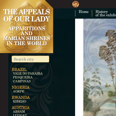
Home
History
of the exhib
BRAZIL
VALE DO PARAIBA
PESQUEIRA
CAMPINAS
NIGERIA
AOKPE
RWANDA
KIBEHO
AUSTRIA
ABSAM
LUGGAU