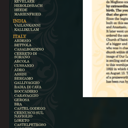
KEVELAER
HEROLDSBACH
HEEDE
MARIENFRIED
INDIA
VAILANKANNI
KALLIKULAM
ITALY
ARDESIO
BETTOLA
CASALBORDINO
CERRETO DI
SORANO
ARCOLA
CUSSANIO
ADRO
ASSISI
BERGAMO
GALLIVAGGIO
BADIA DI CAVA
BOCCADIRIO
CARAVAGGIO
GEROSA
BRA
CASTEL GODEGO
CERNUSCO SUL
NAVIGLIO
LORETO
CASTELPETROSO