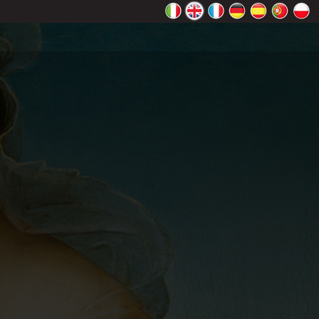
rectly.
K