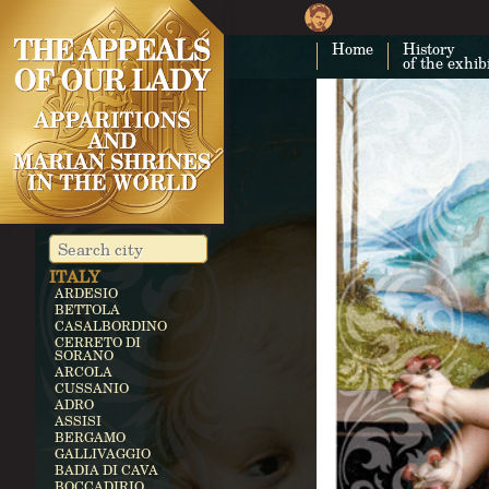
CUBA
COSTA RICA
Home
History
CARTAGO
of the exhib
EGYPT
ZEITUN
GERMANY
KEVELAER
HEROLDSBACH
HEEDE
MARIENFRIED
INDIA
VAILANKANNI
KALLIKULAM
ITALY
ARDESIO
BETTOLA
CASALBORDINO
CERRETO DI
SORANO
ARCOLA
CUSSANIO
ADRO
ASSISI
BERGAMO
GALLIVAGGIO
BADIA DI CAVA
BOCCADIRIO