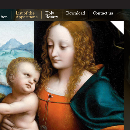
List of the
Holy
Download
Contact us
ition
Apparitions
Rosary
This page can't load Google Maps cor
Do you own this website?
O