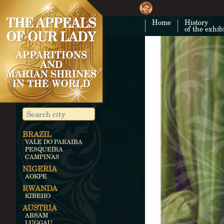
Home
History
of the exhib
BRAZIL
VALE DO PARAIBA
PESQUEIRA
CAMPINAS
NIGERIA
AOKPE
RWANDA
KIBEHO
AUSTRIA
ABSAM
LUGGAU