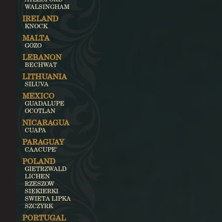
WALSINGHAM
IRELAND
KNOCK
MALTA
GOZO
LEBANON
BECHWAT
LITHUANIA
SILUVA
MEXICO
GUADALUPE
OCOTLAN
NICARAGUA
CUAPA
PARAGUAY
CAACUPE'
POLAND
GIETRZWALD
LICHEN
RZESZOW
SIEKIERKI
SWIETA LIPKA
SZCZYRK
PORTUGAL