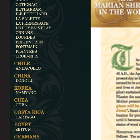
COTIGNAC
BETHARRAM
ILE-BOUCHARD
LA SALETTE
LA PRENESSAYE
LE PUY EN VELAY
ORNANS
LOURDES
PELLEVOISIN
PONTMAIN
PLANTEES
TROIS-EPIS
CHILE
ANDACOLLO
CHINA
DONG LU
KOREA
NAMYANG
CUBA
CUBA
COSTA RICA
CARTAGO
EGYPT
ZEITUN
GERMANY