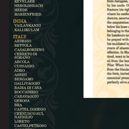
KEVELAER
HEROLDSBACH
HEEDE
MARIENFRIED
INDIA
VAILANKANNI
KALLIKULAM
ITALY
ARDESIO
BETTOLA
CASALBORDINO
CERRETO DI
SORANO
ARCOLA
CUSSANIO
ADRO
ASSISI
BERGAMO
GALLIVAGGIO
BADIA DI CAVA
BOCCADIRIO
CARAVAGGIO
GEROSA
BRA
CASTEL GODEGO
CERNUSCO SUL
NAVIGLIO
LORETO
CASTELPETROSO