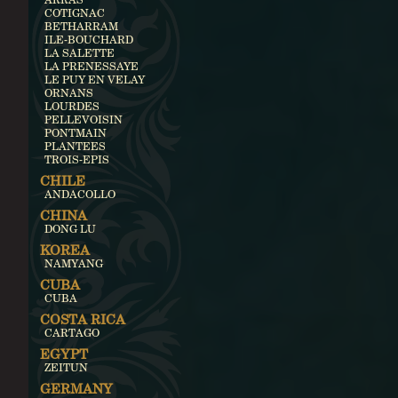
COTIGNAC
BETHARRAM
ILE-BOUCHARD
LA SALETTE
LA PRENESSAYE
LE PUY EN VELAY
ORNANS
LOURDES
PELLEVOISIN
PONTMAIN
PLANTEES
TROIS-EPIS
CHILE
ANDACOLLO
CHINA
DONG LU
KOREA
NAMYANG
CUBA
CUBA
COSTA RICA
CARTAGO
EGYPT
ZEITUN
GERMANY