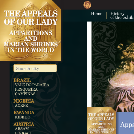
Home
History
of the exhib
BRAZIL
VALE DO PARAIBA
PESQUEIRA
CAMPINAS
NIGERIA
AOKPE
RWANDA
KIBEHO
AUSTRIA
ABSAM
LUGGAU