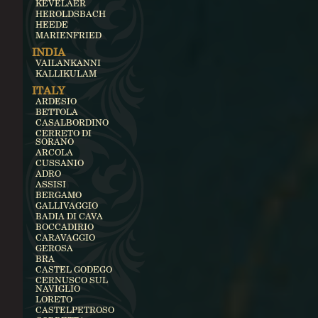
KEVELAER
HEROLDSBACH
HEEDE
MARIENFRIED
INDIA
VAILANKANNI
KALLIKULAM
ITALY
ARDESIO
BETTOLA
CASALBORDINO
CERRETO DI
SORANO
ARCOLA
CUSSANIO
ADRO
ASSISI
BERGAMO
GALLIVAGGIO
BADIA DI CAVA
BOCCADIRIO
CARAVAGGIO
GEROSA
BRA
CASTEL GODEGO
CERNUSCO SUL
NAVIGLIO
LORETO
CASTELPETROSO