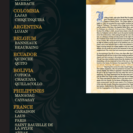
MARBACH
COLOMBIA
LAJAS
CHIQUINQUIRÁ
ARGENTINA
LUJAN
BELGIUM
BANNEAUX
BEAURAING
ECUADOR
QUINCHE
QUITO
BOLIVIA
COTOCA
CHAGUAYA
QUILLACOLLO
PHILIPPINES
MANAOAG
CAYSASAY
FRANCE
GARAISON
LAUS
PARIS
SAINT BAUZILLE DE
LA SYLVE
ARRAS