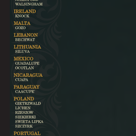
WALSINGHAM
IRELAND
KNOCK
MALTA
GOZO
LEBANON
BECHWAT
LITHUANIA
SILUVA
MEXICO
GUADALUPE
OCOTLAN
NICARAGUA
CUAPA
PARAGUAY
CAACUPE'
POLAND
GIETRZWALD
LICHEN
RZESZOW
SIEKIERKI
SWIETA LIPKA
SZCZYRK
PORTUGAL