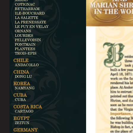
COTIGNAC
BETHARRAM
ILE-BOUCHARD
LA SALETTE
LA PRENESSAYE
LE PUY EN VELAY
ORNANS
LOURDES
PELLEVOISIN
PONTMAIN
PLANTEES
TROIS-EPIS
CHILE
ANDACOLLO
CHINA
DONG LU
KOREA
NAMYANG
CUBA
CUBA
COSTA RICA
CARTAGO
EGYPT
ZEITUN
GERMANY