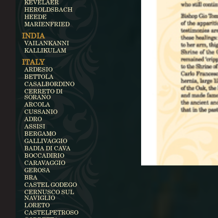
KEVELAER
HEROLDSBACH
HEEDE
MARIENFRIED
INDIA
VAILANKANNI
KALLIKULAM
ITALY
ARDESIO
BETTOLA
CASALBORDINO
CERRETO DI
SORANO
ARCOLA
CUSSANIO
ADRO
ASSISI
BERGAMO
GALLIVAGGIO
BADIA DI CAVA
BOCCADIRIO
CARAVAGGIO
GEROSA
BRA
CASTEL GODEGO
CERNUSCO SUL
NAVIGLIO
LORETO
CASTELPETROSO