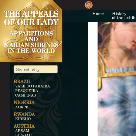
Home
History
of the exhib
BRAZIL
VALE DO PARAIBA
PESQUEIRA
CAMPINAS
NIGERIA
AOKPE
RWANDA
KIBEHO
AUSTRIA
ABSAM
LUGGAU