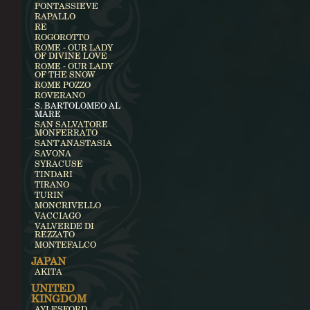
PONTASSIEVE
RAPALLO
RE
ROGOROTTO
ROME - OUR LADY
OF DIVINE LOVE
ROME - OUR LADY
OF THE SNOW
ROME POZZO
ROVERANO
S. BARTOLOMEO AL
MARE
SAN SALVATORE
MONFERRATO
SANT'ANASTASIA
SAVONA
SYRACUSE
TINDARI
TIRANO
TURIN
MONCRIVELLO
VACCIAGO
VALVERDE DI
REZZATO
MONTEFALCO
JAPAN
AKITA
UNITED
KINGDOM
AYLESFORD