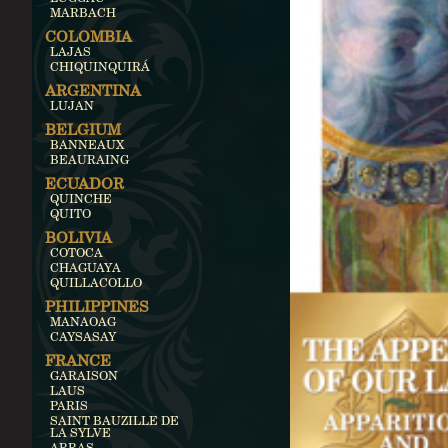
MARBACH
COLOMBIA
LAJAS
CHIQUINQUIRÁ
ARGENTINA
LUJAN
BELGIUM
BANNEAUX
BEAURAING
ECUADOR
QUINCHE
QUITO
BOLIVIA
COTOCA
CHAGUAYA
QUILLACOLLO
PHILIPPINES
MANAOAG
CAYSASAY
FRANCE
GARAISON
LAUS
PARIS
SAINT BAUZILLE DE
LA SYLVE
ARRAS