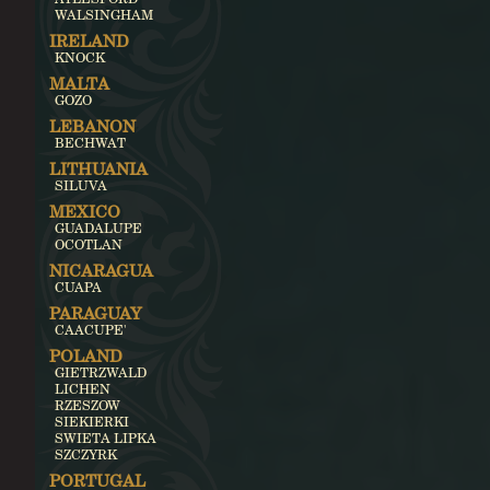
WALSINGHAM
IRELAND
KNOCK
MALTA
GOZO
LEBANON
BECHWAT
LITHUANIA
SILUVA
MEXICO
GUADALUPE
OCOTLAN
NICARAGUA
CUAPA
PARAGUAY
CAACUPE'
POLAND
GIETRZWALD
LICHEN
RZESZOW
SIEKIERKI
SWIETA LIPKA
SZCZYRK
PORTUGAL