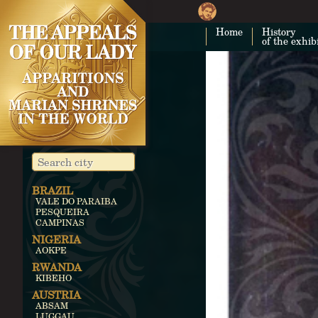
Home
History
of the exhib
BRAZIL
VALE DO PARAIBA
PESQUEIRA
CAMPINAS
NIGERIA
AOKPE
RWANDA
KIBEHO
AUSTRIA
ABSAM
LUGGAU