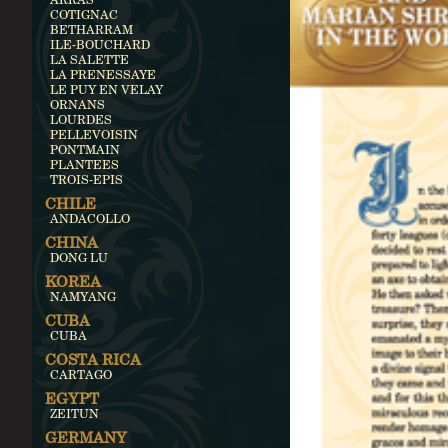
COTIGNAC
BETHARRAM
ILE-BOUCHARD
LA SALETTE
LA PRENESSAYE
LE PUY EN VELAY
ORNANS
LOURDES
PELLEVOISIN
PONTMAIN
PLANTEES
TROIS-EPIS
CHILE
ANDACOLLO
CHINA
DONG LU
KOREA
NAMYANG
CUBA
CUBA
COSTA RICA
CARTAGO
EGYPT
ZEITUN
GERMANY