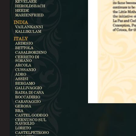
KEVELAER
HEROLDSBACH
HEEDE
MARIENFRIED
INDIA
VAILANKANNI
KALLIKULAM
ITALY
ARDESIO
BETTOLA
CASALBORDINO
CERRETO DI
SORANO
ARCOLA
CUSSANIO
ADRO
ASSISI
BERGAMO
GALLIVAGGIO
BADIA DI CAVA
BOCCADIRIO
CARAVAGGIO
GEROSA
BRA
CASTEL GODEGO
CERNUSCO SUL
NAVIGLIO
LORETO
CASTELPETROSO