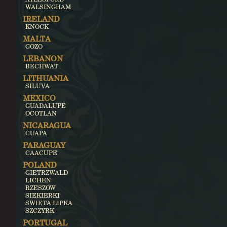
WALSINGHAM
IRELAND
KNOCK
MALTA
GOZO
LEBANON
BECHWAT
LITHUANIA
SILUVA
MEXICO
GUADALUPE
OCOTLAN
NICARAGUA
CUAPA
PARAGUAY
CAACUPE'
POLAND
GIETRZWALD
LICHEN
RZESZOW
SIEKIERKI
SWIETA LIPKA
SZCZYRK
PORTUGAL