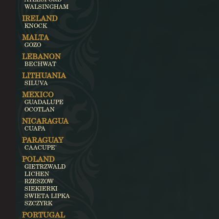
WALSINGHAM
IRELAND
KNOCK
MALTA
GOZO
LEBANON
BECHWAT
LITHUANIA
SILUVA
MEXICO
GUADALUPE
OCOTLAN
NICARAGUA
CUAPA
PARAGUAY
CAACUPE'
POLAND
GIETRZWALD
LICHEN
RZESZOW
SIEKIERKI
SWIETA LIPKA
SZCZYRK
PORTUGAL