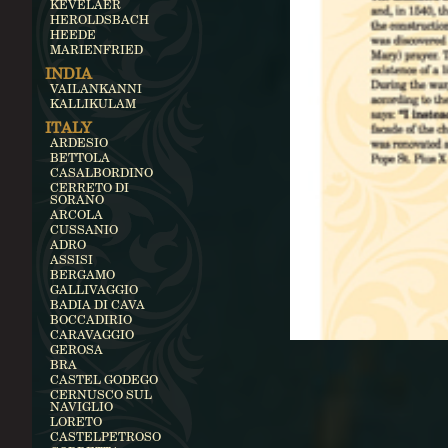
KEVELAER
HEROLDSBACH
HEEDE
MARIENFRIED
INDIA
VAILANKANNI
KALLIKULAM
ITALY
ARDESIO
BETTOLA
CASALBORDINO
CERRETO DI
SORANO
ARCOLA
CUSSANIO
ADRO
ASSISI
BERGAMO
GALLIVAGGIO
BADIA DI CAVA
BOCCADIRIO
CARAVAGGIO
GEROSA
BRA
CASTEL GODEGO
CERNUSCO SUL
NAVIGLIO
LORETO
CASTELPETROSO