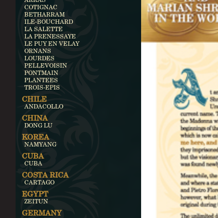
COTIGNAC
BETHARRAM
ILE-BOUCHARD
LA SALETTE
LA PRENESSAYE
LE PUY EN VELAY
ORNANS
LOURDES
PELLEVOISIN
PONTMAIN
PLANTEES
TROIS-EPIS
CHILE
ANDACOLLO
CHINA
DONG LU
KOREA
NAMYANG
CUBA
CUBA
COSTA RICA
CARTAGO
EGYPT
ZEITUN
GERMANY