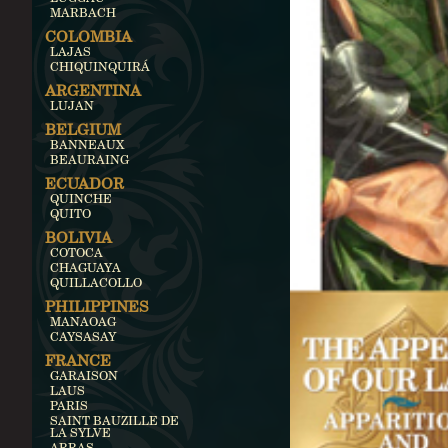
MARBACH
COLOMBIA
LAJAS
CHIQUINQUIRÁ
ARGENTINA
LUJAN
BELGIUM
BANNEAUX
BEAURAING
ECUADOR
QUINCHE
QUITO
BOLIVIA
COTOCA
CHAGUAYA
QUILLACOLLO
PHILIPPINES
MANAOAG
CAYSASAY
FRANCE
GARAISON
LAUS
PARIS
SAINT BAUZILLE DE
LA SYLVE
ARRAS