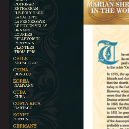
COTIGNAC
BETHARRAM
ILE-BOUCHARD
LA SALETTE
LA PRENESSAYE
LE PUY EN VELAY
ORNANS
LOURDES
PELLEVOISIN
PONTMAIN
PLANTEES
TROIS-EPIS
CHILE
ANDACOLLO
CHINA
DONG LU
KOREA
NAMYANG
CUBA
CUBA
COSTA RICA
CARTAGO
EGYPT
ZEITUN
GERMANY