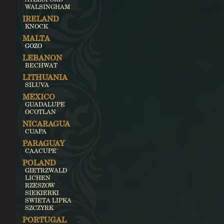
WALSINGHAM
IRELAND
KNOCK
MALTA
GOZO
LEBANON
BECHWAT
LITHUANIA
SILUVA
MEXICO
GUADALUPE
OCOTLAN
NICARAGUA
CUAPA
PARAGUAY
CAACUPE'
POLAND
GIETRZWALD
LICHEN
RZESZOW
SIEKIERKI
SWIETA LIPKA
SZCZYRK
PORTUGAL