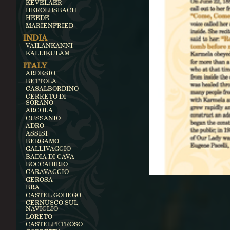
KEVELAER
HEROLDSBACH
HEEDE
MARIENFRIED
INDIA
VAILANKANNI
KALLIKULAM
ITALY
ARDESIO
BETTOLA
CASALBORDINO
CERRETO DI
SORANO
ARCOLA
CUSSANIO
ADRO
ASSISI
BERGAMO
GALLIVAGGIO
BADIA DI CAVA
BOCCADIRIO
CARAVAGGIO
GEROSA
BRA
CASTEL GODEGO
CERNUSCO SUL
NAVIGLIO
LORETO
CASTELPETROSO