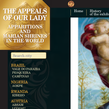
Home
History
of the exhib
BRAZIL
VALE DO PARAIBA
PESQUEIRA
CAMPINAS
NIGERIA
AOKPE
RWANDA
KIBEHO
AUSTRIA
ABSAM
LUGGAU