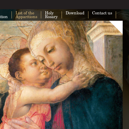
List of the
Holy
Download
Contact us
ition
Apparitions
Rosary
This page can't load Google Maps cor
Do you own this website?
O