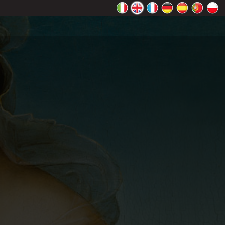
rectly.
K