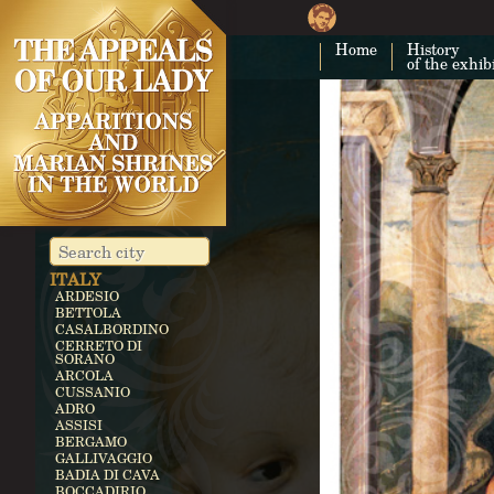
CUBA
COSTA RICA
Home
History
CARTAGO
of the exhib
EGYPT
ZEITUN
GERMANY
KEVELAER
HEROLDSBACH
HEEDE
MARIENFRIED
INDIA
VAILANKANNI
KALLIKULAM
ITALY
ARDESIO
BETTOLA
CASALBORDINO
CERRETO DI
SORANO
ARCOLA
CUSSANIO
ADRO
ASSISI
BERGAMO
GALLIVAGGIO
BADIA DI CAVA
BOCCADIRIO