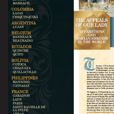
MARBACH
COLOMBIA
LAJAS
CHIQUINQUIRÁ
ARGENTINA
LUJAN
BELGIUM
BANNEAUX
BEAURAING
ECUADOR
QUINCHE
QUITO
BOLIVIA
COTOCA
CHAGUAYA
QUILLACOLLO
PHILIPPINES
MANAOAG
CAYSASAY
FRANCE
GARAISON
LAUS
PARIS
SAINT BAUZILLE DE
LA SYLVE
ARRAS