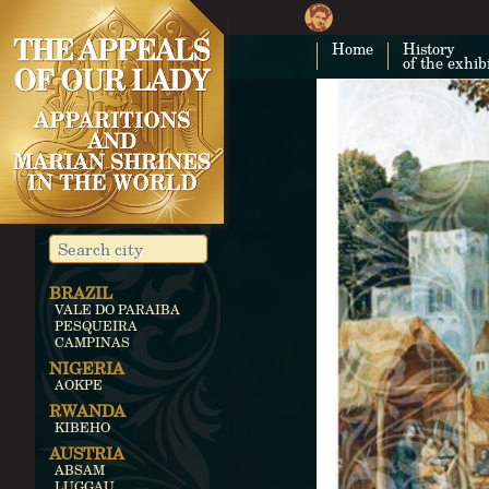
Home
History
of the exhib
BRAZIL
VALE DO PARAIBA
PESQUEIRA
CAMPINAS
NIGERIA
AOKPE
RWANDA
KIBEHO
AUSTRIA
ABSAM
LUGGAU