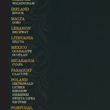
WALSINGHAM
IRELAND
KNOCK
MALTA
GOZO
LEBANON
BECHWAT
LITHUANIA
SILUVA
MEXICO
GUADALUPE
OCOTLAN
NICARAGUA
CUAPA
PARAGUAY
CAACUPE'
POLAND
GIETRZWALD
LICHEN
RZESZOW
SIEKIERKI
SWIETA LIPKA
SZCZYRK
PORTUGAL