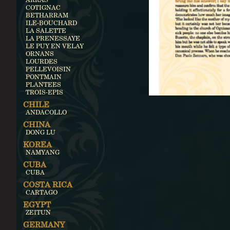
COTIGNAC
BETHARRAM
ILE-BOUCHARD
LA SALETTE
LA PRENESSAYE
LE PUY EN VELAY
ORNANS
LOURDES
PELLEVOISIN
PONTMAIN
PLANTEES
TROIS-EPIS
CHILE
ANDACOLLO
CHINA
DONG LU
KOREA
NAMYANG
CUBA
CUBA
COSTA RICA
CARTAGO
EGYPT
ZEITUN
GERMANY