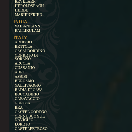
KEVELAER
HEROLDSBACH
HEEDE
MARIENFRIED
INDIA
VAILANKANNI
KALLIKULAM
ITALY
ARDESIO
BETTOLA
CASALBORDINO
CERRETO DI
SORANO
ARCOLA
CUSSANIO
ADRO
ASSISI
BERGAMO
GALLIVAGGIO
BADIA DI CAVA
BOCCADIRIO
CARAVAGGIO
GEROSA
BRA
CASTEL GODEGO
CERNUSCO SUL
NAVIGLIO
LORETO
CASTELPETROSO