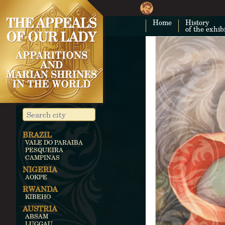
Home
History
of the exhib
BRAZIL
VALE DO PARAIBA
PESQUEIRA
CAMPINAS
NIGERIA
AOKPE
RWANDA
KIBEHO
AUSTRIA
ABSAM
LUGGAU