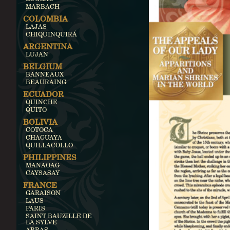
MARBACH
COLOMBIA
LAJAS
CHIQUINQUIRÁ
ARGENTINA
LUJAN
BELGIUM
BANNEAUX
BEAURAING
ECUADOR
QUINCHE
QUITO
BOLIVIA
COTOCA
CHAGUAYA
QUILLACOLLO
PHILIPPINES
MANAOAG
CAYSASAY
FRANCE
GARAISON
LAUS
PARIS
SAINT BAUZILLE DE
LA SYLVE
ARRAS