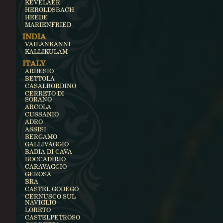
KEVELAER
HEROLDSBACH
HEEDE
MARIENFRIED
INDIA
VAILANKANNI
KALLIKULAM
ITALY
ARDESIO
BETTOLA
CASALBORDINO
CERRETO DI
SORANO
ARCOLA
CUSSANIO
ADRO
ASSISI
BERGAMO
GALLIVAGGIO
BADIA DI CAVA
BOCCADIRIO
CARAVAGGIO
GEROSA
BRA
CASTEL GODEGO
CERNUSCO SUL
NAVIGLIO
LORETO
CASTELPETROSO