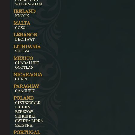
WALSINGHAM
IRELAND
KNOCK
MALTA
GOZO
LEBANON
BECHWAT
LITHUANIA
SILUVA
MEXICO
GUADALUPE
OCOTLAN
NICARAGUA
CUAPA
PARAGUAY
CAACUPE'
POLAND
GIETRZWALD
LICHEN
RZESZOW
SIEKIERKI
SWIETA LIPKA
SZCZYRK
PORTUGAL