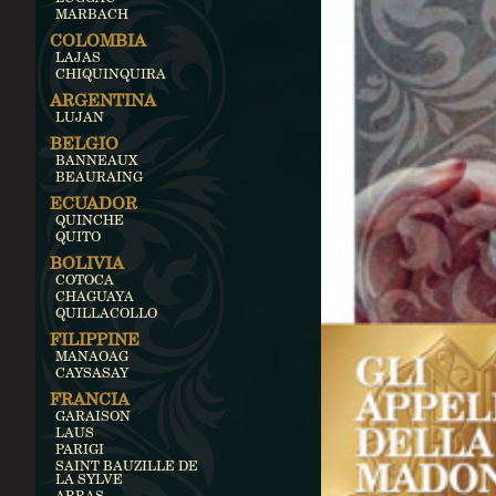
MARBACH
COLOMBIA
LAJAS
CHIQUINQUIRA
ARGENTINA
LUJAN
BELGIO
BANNEAUX
BEAURAING
ECUADOR
QUINCHE
QUITO
BOLIVIA
COTOCA
CHAGUAYA
QUILLACOLLO
FILIPPINE
MANAOAG
CAYSASAY
FRANCIA
GARAISON
LAUS
PARIGI
SAINT BAUZILLE DE
LA SYLVE
ARRAS