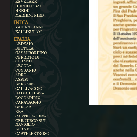
KEVELAER
HEROLDSBACH
HEEDE
MARIENFRIED
INDIA
VAILANKANNI
KALLIKULAM
ITALIA
ARDESIO
BETTOLA
CASALBORDINO
CERRETO DI
SORANO
ARCOLA
CUSSANIO
ADRO
ASSISI
BERGAMO
GALLIVAGGIO
BADIA DI CAVA
BOCCADIRIO
CARAVAGGIO
GEROSA
BRA
CASTEL GODEGO
CERNUSCO SUL
NAVIGLIO
LORETO
CASTELPETROSO