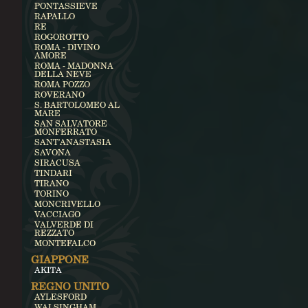
PONTASSIEVE
RAPALLO
RE
ROGOROTTO
ROMA - DIVINO
AMORE
ROMA - MADONNA
DELLA NEVE
ROMA POZZO
ROVERANO
S. BARTOLOMEO AL
MARE
SAN SALVATORE
MONFERRATO
SANT'ANASTASIA
SAVONA
SIRACUSA
TINDARI
TIRANO
TORINO
MONCRIVELLO
VACCIAGO
VALVERDE DI
REZZATO
MONTEFALCO
GIAPPONE
AKITA
REGNO UNITO
AYLESFORD
WALSINGHAM