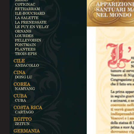
COTIGNAC
BETHARRAM
ILE-BOUCHARD
LA SALETTE
LA PRENESSAYE
LE PUY EN VELAY
ORNANS
LOURDES
PELLEVOISIN
PONTMAIN
PLANTEES
TROIS-EPIS
CILE
ANDACOLLO
CINA
DONG LU
COREA
NAMYANG
CUBA
CUBA
COSTA RICA
CARTAGO
EGITTO
ZEITUN
GERMANIA