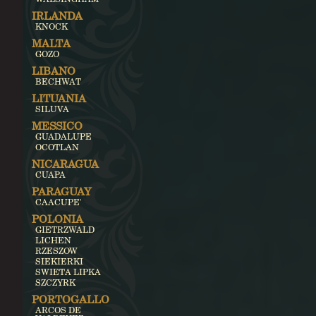
IRLANDA
KNOCK
MALTA
GOZO
LIBANO
BECHWAT
LITUANIA
SILUVA
MESSICO
GUADALUPE
OCOTLAN
NICARAGUA
CUAPA
PARAGUAY
CAACUPE'
POLONIA
GIETRZWALD
LICHEN
RZESZOW
SIEKIERKI
SWIETA LIPKA
SZCZYRK
PORTOGALLO
ARCOS DE