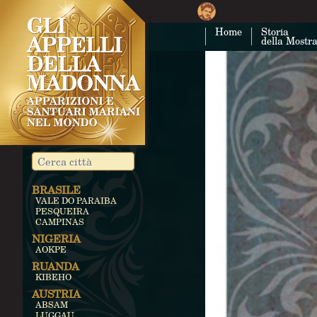
Home
Storia
della Mostr
BRASILE
VALE DO PARAIBA
PESQUEIRA
CAMPINAS
NIGERIA
AOKPE
RUANDA
KIBEHO
AUSTRIA
ABSAM
LUGGAU