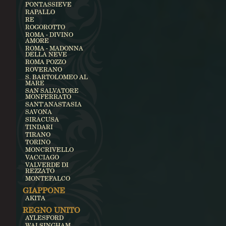
PONTASSIEVE
RAPALLO
RE
ROGOROTTO
ROMA - DIVINO
AMORE
ROMA - MADONNA
DELLA NEVE
ROMA POZZO
ROVERANO
S. BARTOLOMEO AL
MARE
SAN SALVATORE
MONFERRATO
SANT'ANASTASIA
SAVONA
SIRACUSA
TINDARI
TIRANO
TORINO
MONCRIVELLO
VACCIAGO
VALVERDE DI
REZZATO
MONTEFALCO
GIAPPONE
AKITA
REGNO UNITO
AYLESFORD
WALSINGHAM