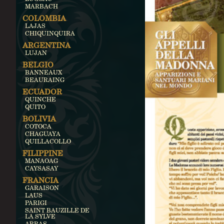
MARBACH
COLOMBIA
LAJAS
CHIQUINQUIRA
ARGENTINA
LUJAN
BELGIO
BANNEAUX
BEAURAING
ECUADOR
QUINCHE
QUITO
BOLIVIA
COTOCA
CHAGUAYA
QUILLACOLLO
FILIPPINE
MANAOAG
CAYSASAY
FRANCIA
GARAISON
LAUS
PARIGI
SAINT BAUZILLE DE
LA SYLVE
ARRAS