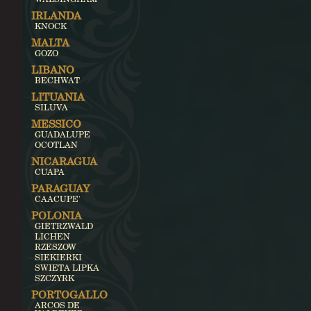
IRLANDA
KNOCK
MALTA
GOZO
LIBANO
BECHWAT
LITUANIA
SILUVA
MESSICO
GUADALUPE
OCOTLAN
NICARAGUA
CUAPA
PARAGUAY
CAACUPE'
POLONIA
GIETRZWALD
LICHEN
RZESZOW
SIEKIERKI
SWIETA LIPKA
SZCZYRK
PORTOGALLO
ARCOS DE