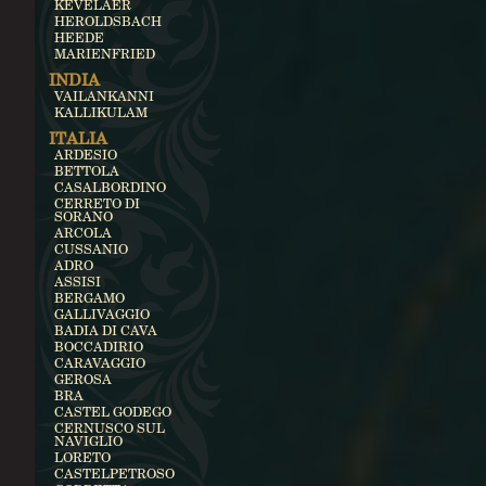
KEVELAER
HEROLDSBACH
HEEDE
MARIENFRIED
INDIA
VAILANKANNI
KALLIKULAM
ITALIA
ARDESIO
BETTOLA
CASALBORDINO
CERRETO DI
SORANO
ARCOLA
CUSSANIO
ADRO
ASSISI
BERGAMO
GALLIVAGGIO
BADIA DI CAVA
BOCCADIRIO
CARAVAGGIO
GEROSA
BRA
CASTEL GODEGO
CERNUSCO SUL
NAVIGLIO
LORETO
CASTELPETROSO