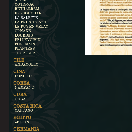
COTIGNAC
BETHARRAM
ILE-BOUCHARD
LA SALETTE
LA PRENESSAYE
LE PUY EN VELAY
ORNANS
LOURDES
PELLEVOISIN
PONTMAIN
PLANTEES
TROIS-EPIS
CILE
ANDACOLLO
CINA
DONG LU
COREA
NAMYANG
CUBA
CUBA
COSTA RICA
CARTAGO
EGITTO
ZEITUN
GERMANIA