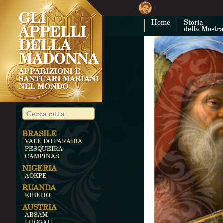
Home
Storia
della Mostr
BRASILE
VALE DO PARAIBA
PESQUEIRA
CAMPINAS
NIGERIA
AOKPE
RUANDA
KIBEHO
AUSTRIA
ABSAM
LUGGAU